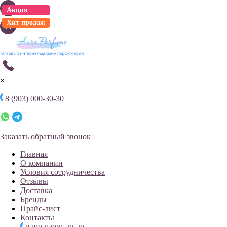
Акция
Акция
Акция
Акция
Акция
Акция
Акция
Акция
Акция
Акция
Хит продаж
×
8 (903) 000-30-30
Заказать обратный звонок
Главная
О компании
Условия сотрудничества
Отзывы
Доставка
Бренды
Прайс-лист
Контакты