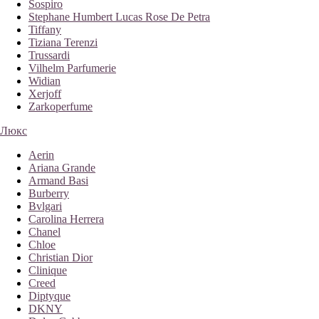
Sospiro
Stephane Humbert Lucas Rose De Petra
Tiffany
Tiziana Terenzi
Trussardi
Vilhelm Parfumerie
Widian
Xerjoff
Zarkoperfume
Люкс
Aerin
Ariana Grande
Armand Basi
Burberry
Bvlgari
Carolina Herrera
Chanel
Chloe
Christian Dior
Clinique
Creed
Diptyque
DKNY