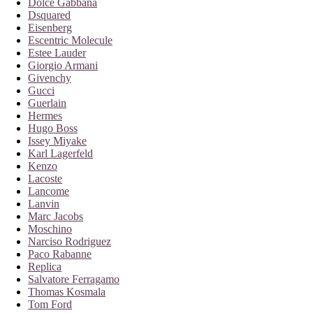
Dolce Gabbana
Dsquared
Eisenberg
Escentric Molecule
Estee Lauder
Giorgio Armani
Givenchy
Gucci
Guerlain
Hermes
Hugo Boss
Issey Miyake
Karl Lagerfeld
Kenzo
Lacoste
Lancome
Lanvin
Marc Jacobs
Moschino
Narciso Rodriguez
Paco Rabanne
Replica
Salvatore Ferragamo
Thomas Kosmala
Tom Ford