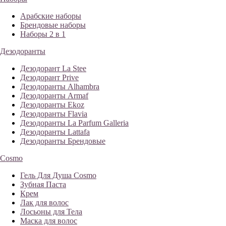
Арабские наборы
Брендовые наборы
Наборы 2 в 1
Дезодоранты
Дезодорант La Stee
Дезодорант Prive
Дезодоранты Alhambra
Дезодоранты Armaf
Дезодоранты Ekoz
Дезодоранты Flavia
Дезодоранты La Parfum Galleria
Дезодоранты Lattafa
Дезодоранты Брендовые
Cosmo
Гель Для Душа Cosmo
Зубная Паста
Крем
Лак для волос
Лосьоны для Тела
Маска для волос