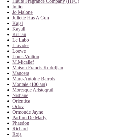
Haute Fragrance Company (HFC)
Initio
Jo Malone
Juliette Has A Gun
Kajal
Kayali
KiLian
Le Labo
Liqvides
Loewe
Louis Vuitton
M.Micallef
Maison Francis Kurkdjian
Mancera
Marc-Antoine Barrois
Montale (100 мл)
Moresque Aristoqrati
Nishane
Orientica
Orlov
Ormonde Jayne
Parfum De Marly
Phaedon
Richard
Roja