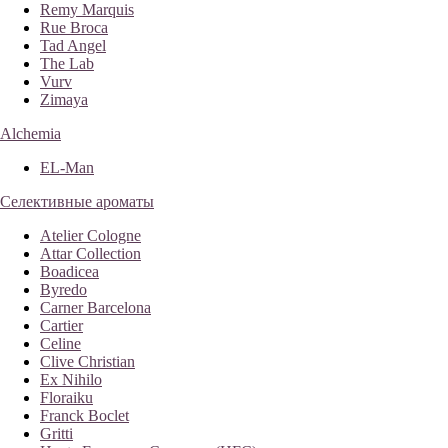
Remy Marquis
Rue Broca
Tad Angel
The Lab
Vurv
Zimaya
Alchemia
EL-Man
Селективные ароматы
Atelier Cologne
Attar Collection
Boadicea
Byredo
Carner Barcelona
Cartier
Celine
Clive Christian
Ex Nihilo
Floraiku
Franck Boclet
Gritti