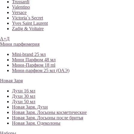
Trussardi
Valentino
Versace
Victoria`s Secret
Yves Saint Laurent
Zadig & Voltaire
А+Д
Мини парфюмерия
Mini-brand 25 мл
Мини Парфюм 48 мл
Мини-Парфюм 18 ml
Мини-парфюм 25 мл (ОАЭ)
Новая Заря
Духи 16 мл
Духи 30 мл
Духи 50 мл
Новая Заря. Духи
Новая Заря. Лосьоны косметические
Новая Заря. Лосьоны после бритья
Новая Заря. Одеколоны
Наборы