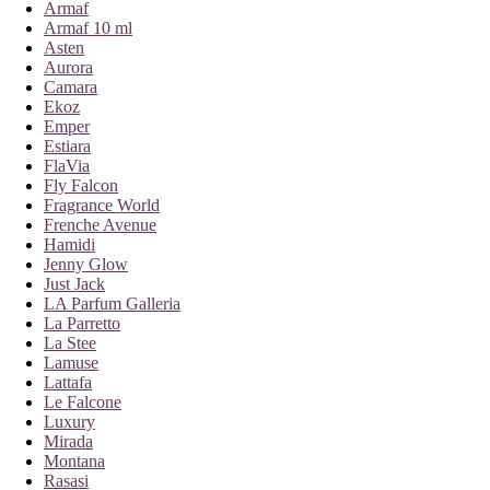
Armaf
Armaf 10 ml
Asten
Aurora
Camara
Ekoz
Emper
Estiara
FlaVia
Fly Falcon
Fragrance World
Frenche Avenue
Hamidi
Jenny Glow
Just Jack
LA Parfum Galleria
La Parretto
La Stee
Lamuse
Lattafa
Le Falcone
Luxury
Mirada
Montana
Rasasi