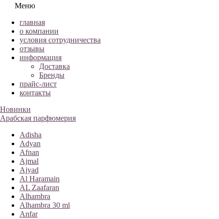
Меню
главная
о компании
условия сотрудничества
отзывы
информация
Доставка
Бренды
прайс-лист
контакты
Новинки
Арабская парфюмерия
Adisha
Adyan
Afnan
Ajmal
Ajyad
Al Haramain
AL Zaafaran
Alhambra
Alhambra 30 ml
Anfar