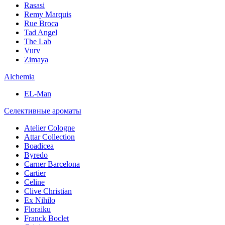
Rasasi
Remy Marquis
Rue Broca
Tad Angel
The Lab
Vurv
Zimaya
Alchemia
EL-Man
Селективные ароматы
Atelier Cologne
Attar Collection
Boadicea
Byredo
Carner Barcelona
Cartier
Celine
Clive Christian
Ex Nihilo
Floraiku
Franck Boclet