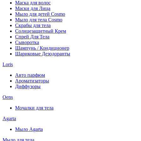
Маска для волос
Маски для Лица
Мыло для детей Cosmo
Мыло для тела Cosmo
Скрабы для тела
Солнцезащитный Крем
Спрей Для Тела
Сыворотка
Шампунь / Кондиционер
Шариковые Дезодоранты
Loris
Авто парфюм
Ароматизаторы
Диффузоры
Oens
Мочалки для тела
Agarta
Мыло Agarta
Мыло для тела