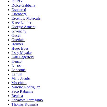
DKNY
Dolce Gabbana
Dsquared
Eisenberg
Escentric Molecule
Estee Lauder
Giorgio Armani
Givenchy
Gucci
Guerlain
Hermes
Hugo Boss
Issey Miyake
Karl Lagerfeld
Kenzo
Lacoste
Lancome
Lanvin
Marc Jacobs
Moschino
Narciso Rodriguez
Paco Rabanne
Replica
Salvatore Ferragamo
Thomas Kosmala