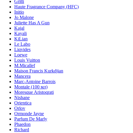
Gritti
Haute Fragrance Company (HFC)
Initio
Jo Malone
Juliette Has A Gun
Kajal
Kayali
KiLian
Le Labo
Liqvides
Loewe
Louis Vuitton
M.Micallef
Maison Francis Kurkdjian
Mancera
Marc-Antoine Barrois
Montale (100 мл)
Moresque Aristoqrati
Nishane
Orientica
Orlov
Ormonde Jayne
Parfum De Marly
Phaedon
Richard