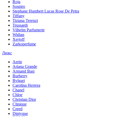
Roja
Sospiro
Stephane Humbert Lucas Rose De Petra
Tiffany
Tiziana Terenzi
Trussardi
Vilhelm Parfumerie
Widian
Xerjoff
Zarkoperfume
Люкс
Aerin
Ariana Grande
Armand Basi
Burberry
Bvlgari
Carolina Herrera
Chanel
Chloe
Christian Dior
Clinique
Creed
Diptyque