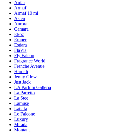
Anfar
Armaf
Armaf 10 ml
Asten
Aurora
Camara
Ekoz
Emper
Estiara
FlaVia
Fly Falcon
Fragrance World
Frenche Avenue
Hamidi
Jenny Glow
Just Jack
LA Parfum Galleria
La Parretto
La Stee
Lamuse
Lattafa
Le Falcone
Luxury
Mirada
Montana