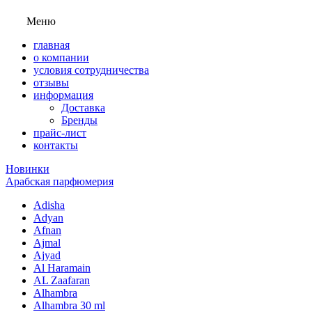
Меню
главная
о компании
условия сотрудничества
отзывы
информация
Доставка
Бренды
прайс-лист
контакты
Новинки
Арабская парфюмерия
Adisha
Adyan
Afnan
Ajmal
Ajyad
Al Haramain
AL Zaafaran
Alhambra
Alhambra 30 ml