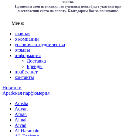
заказа.
Приносим свои извинения, актуальные цены будут указаны при
выставлении счета на оплату. Благодарим Вас за понимание.
Меню
главная
о компании
условия сотрудничества
отзывы
информация
Доставка
Бренды
прайс-лист
контакты
Новинки
Арабская парфюмерия
Adisha
Adyan
Afnan
Ajmal
Ajyad
Al Haramain