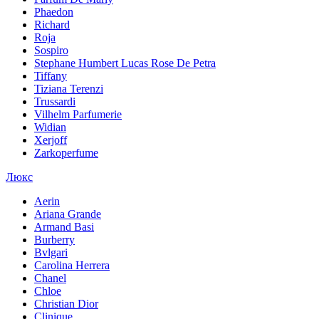
Phaedon
Richard
Roja
Sospiro
Stephane Humbert Lucas Rose De Petra
Tiffany
Tiziana Terenzi
Trussardi
Vilhelm Parfumerie
Widian
Xerjoff
Zarkoperfume
Люкс
Aerin
Ariana Grande
Armand Basi
Burberry
Bvlgari
Carolina Herrera
Chanel
Chloe
Christian Dior
Clinique