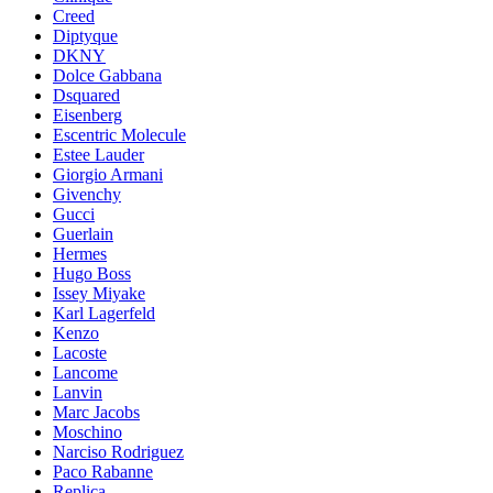
Creed
Diptyque
DKNY
Dolce Gabbana
Dsquared
Eisenberg
Escentric Molecule
Estee Lauder
Giorgio Armani
Givenchy
Gucci
Guerlain
Hermes
Hugo Boss
Issey Miyake
Karl Lagerfeld
Kenzo
Lacoste
Lancome
Lanvin
Marc Jacobs
Moschino
Narciso Rodriguez
Paco Rabanne
Replica