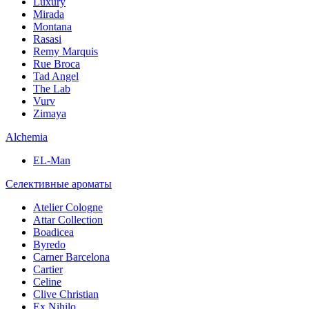
Luxury
Mirada
Montana
Rasasi
Remy Marquis
Rue Broca
Tad Angel
The Lab
Vurv
Zimaya
Alchemia
EL-Man
Селективные ароматы
Atelier Cologne
Attar Collection
Boadicea
Byredo
Carner Barcelona
Cartier
Celine
Clive Christian
Ex Nihilo