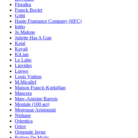
Floraiku
Franck Boclet
Gritti
Haute Fragrance Company (HFC)
Initio
Jo Malone
Juliette Has A Gun
Kajal
Kayali
KiLian
Le Labo
Liqvides
Loewe
Louis Vuitton
M.Micallef
Maison Francis Kurkdjian
Mancera
Marc-Antoine Barrois
Montale (100 мл)
Moresque Aristoqrati
Nishane
Orientica
Orlov
Ormonde Jayne
Parfum De Marly