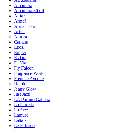
AL Zaafaran
Alhambra
Alhambra 30 ml
Anfar
Armaf
Armaf 10 ml
Asten
Aurora
Camara
Ekoz
Emper
Estiara
FlaVia
Fly Falcon
Fragrance World
Frenche Avenue
Hamidi
Jenny Glow
Just Jack
LA Parfum Galleria
La Parretto
La Stee
Lamuse
Lattafa
Le Falcone