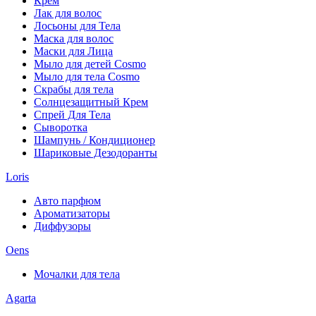
Крем
Лак для волос
Лосьоны для Тела
Маска для волос
Маски для Лица
Мыло для детей Cosmo
Мыло для тела Cosmo
Скрабы для тела
Солнцезащитный Крем
Спрей Для Тела
Сыворотка
Шампунь / Кондиционер
Шариковые Дезодоранты
Loris
Авто парфюм
Ароматизаторы
Диффузоры
Oens
Мочалки для тела
Agarta