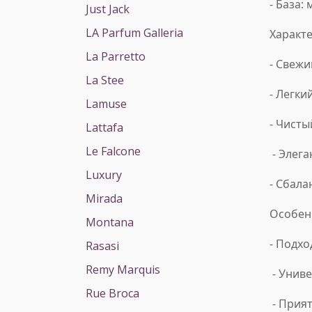
- База:
Just Jack
LA Parfum Galleria
Характе
La Parretto
- Свеж
La Stee
- Легки
Lamuse
- Чисты
Lattafa
Le Falcone
- Элег
Luxury
- Сбал
Mirada
Особен
Montana
- Подх
Rasasi
Remy Marquis
- Унив
Rue Broca
- Прия