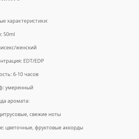
ые характеристики:
: 50ml
унисекс/женский
ентрация: EDT/EDP
ость: 6-10 часов
ф: умеренный
да аромата:
 цитрусовые, свежие ноты
е: цветочные, фруктовые аккорды