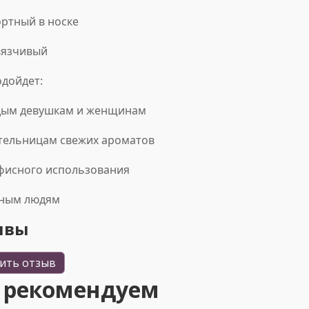
ортный в носке
вязчивый
одойдет:
дым девушкам и женщинам
тельницам свежих ароматов
офисного использования
вным людям
ывы
ить отзыв
 рекомендуем