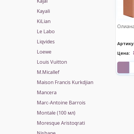
Kajal
Kayali
KiLian
Олиана
Le Labo
Liqvides
Артику
Loewe
Цена:
Louis Vuitton
M.Micallef
Maison Francis Kurkdjian
Mancera
Marc-Antoine Barrois
Montale (100 мл)
Moresque Aristoqrati
Nishane