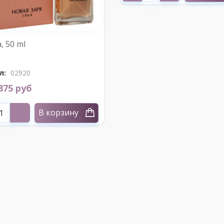
, 50 ml
л:
02920
875 руб
В корзину