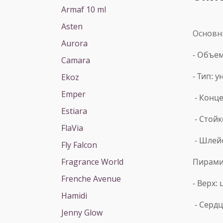
Armaf 10 ml
Asten
Основн
Aurora
- Объем
Camara
- Тип: 
Ekoz
Emper
- Конц
Estiara
- Стойк
FlaVia
- Шлей
Fly Falcon
Fragrance World
Пирами
Frenche Avenue
- Верх:
Hamidi
- Сердц
Jenny Glow