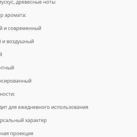
 мускус, древесные ноты
р аромата:
ий и современный
й и воздушный
й
антный
ансированный
ности:
одит для ежедневного использования
ерсальный характер
тная проекция