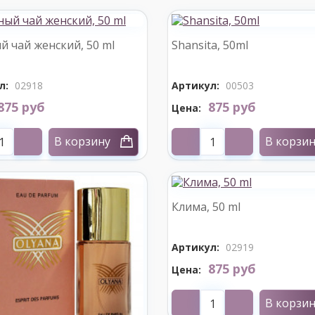
й чай женский, 50 ml
Shansita, 50ml
л:
02918
Артикул:
00503
875 руб
875 руб
Цена:
В корзину
В корзи
Клима, 50 ml
Артикул:
02919
875 руб
Цена:
В корзи