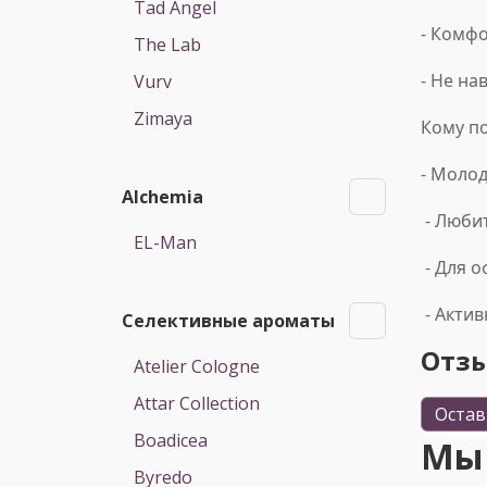
Tad Angel
- Комф
The Lab
- Не на
Vurv
Zimaya
Кому п
- Моло
Alchemia
- Люби
EL-Man
- Для 
- Акти
Селективные ароматы
Отз
Atelier Cologne
Attar Collection
Остав
Boadicea
Мы
Byredo