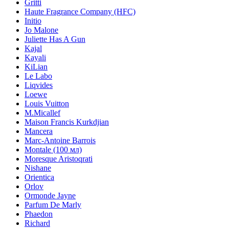
Gritti
Haute Fragrance Company (HFC)
Initio
Jo Malone
Juliette Has A Gun
Kajal
Kayali
KiLian
Le Labo
Liqvides
Loewe
Louis Vuitton
M.Micallef
Maison Francis Kurkdjian
Mancera
Marc-Antoine Barrois
Montale (100 мл)
Moresque Aristoqrati
Nishane
Orientica
Orlov
Ormonde Jayne
Parfum De Marly
Phaedon
Richard