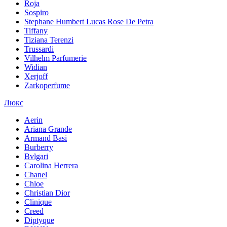
Roja
Sospiro
Stephane Humbert Lucas Rose De Petra
Tiffany
Tiziana Terenzi
Trussardi
Vilhelm Parfumerie
Widian
Xerjoff
Zarkoperfume
Люкс
Aerin
Ariana Grande
Armand Basi
Burberry
Bvlgari
Carolina Herrera
Chanel
Chloe
Christian Dior
Clinique
Creed
Diptyque