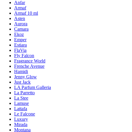
Anfar
Armaf
Armaf 10 ml
Asten
Aurora
Camara
Ekoz
Emper
Estiara
FlaVia
Fly Falcon
Fragrance World
Frenche Avenue
Hamidi
Jenny Glow
Just Jack
LA Parfum Galleria
La Parretto
La Stee
Lamuse
Lattafa
Le Falcone
Luxury
Mirada
Montana