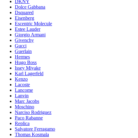
DKNY
Dolce Gabbana
Dsquared
Eisenberg
Escentric Molecule
Estee Lauder
Giorgio Armani
Givenchy
Gucci
Guerlain
Hermes
Hugo Boss
Issey Miyake
Karl Lagerfeld
Kenzo
Lacoste
Lancome
Lanvin
Marc Jacobs
Moschino
Narciso Rodriguez
Paco Rabanne
Replica
Salvatore Ferragamo
Thomas Kosmala