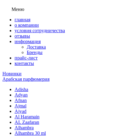
Меню
главная
о компании
условия сотрудничества
отзывы
информация
Доставка
Бренды
прайс-лист
контакты
Новинки
Арабская парфюмерия
Adisha
Adyan
Afnan
Ajmal
Ajyad
Al Haramain
AL Zaafaran
Alhambra
Alhambra 30 ml