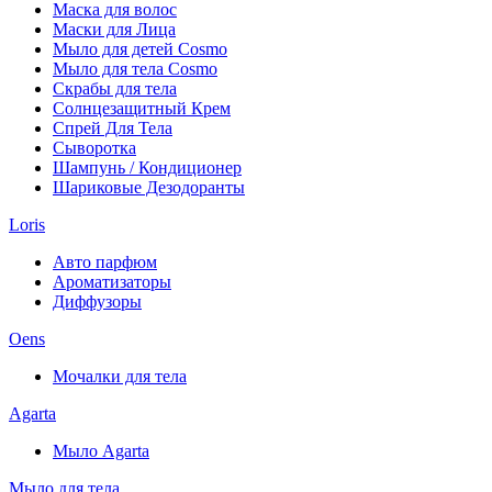
Маска для волос
Маски для Лица
Мыло для детей Cosmo
Мыло для тела Cosmo
Скрабы для тела
Солнцезащитный Крем
Спрей Для Тела
Сыворотка
Шампунь / Кондиционер
Шариковые Дезодоранты
Loris
Авто парфюм
Ароматизаторы
Диффузоры
Oens
Мочалки для тела
Agarta
Мыло Agarta
Мыло для тела