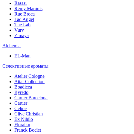
Rasasi
Remy Marquis
Rue Broca
Tad Angel
The Lab
Vurv
Zimaya
Alchemia
EL-Man
Селективные ароматы
Atelier Cologne
Attar Collection
Boadicea
Byredo
Carner Barcelona
Cartier
Celine
Clive Christian
Ex Nihilo
Floraiku
Franck Boclet