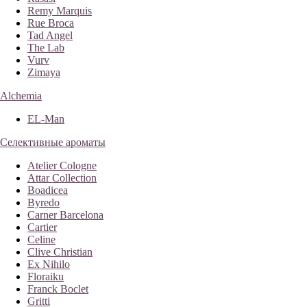
Remy Marquis
Rue Broca
Tad Angel
The Lab
Vurv
Zimaya
Alchemia
EL-Man
Селективные ароматы
Atelier Cologne
Attar Collection
Boadicea
Byredo
Carner Barcelona
Cartier
Celine
Clive Christian
Ex Nihilo
Floraiku
Franck Boclet
Gritti