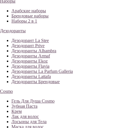
Наборы
Арабские наборы
Брендовые наборы
Наборы 2 в 1
Дезодоранты
Дезодорант La Stee
Дезодорант Prive
Дезодоранты Alhambra
Дезодоранты Armaf
Дезодоранты Ekoz
Дезодоранты Flavia
Дезодоранты La Parfum Galleria
Дезодоранты Lattafa
Дезодоранты Брендовые
Cosmo
Гель Для Душа Cosmo
Зубная Паста
Крем
Лак для волос
Лосьоны для Тела
Маска для волос