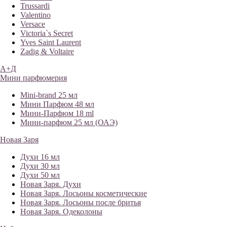
Trussardi
Valentino
Versace
Victoria`s Secret
Yves Saint Laurent
Zadig & Voltaire
А+Д
Мини парфюмерия
Mini-brand 25 мл
Мини Парфюм 48 мл
Мини-Парфюм 18 ml
Мини-парфюм 25 мл (ОАЭ)
Новая Заря
Духи 16 мл
Духи 30 мл
Духи 50 мл
Новая Заря. Духи
Новая Заря. Лосьоны косметические
Новая Заря. Лосьоны после бритья
Новая Заря. Одеколоны