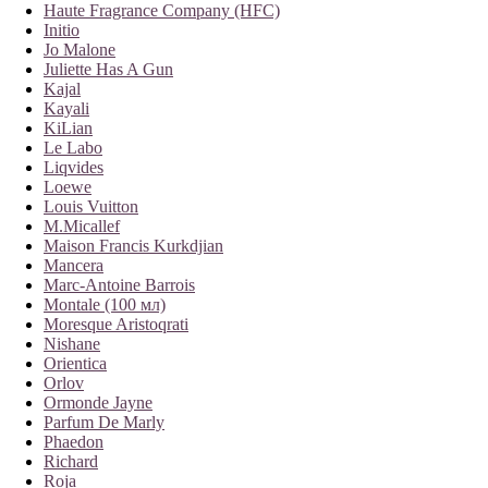
Haute Fragrance Company (HFC)
Initio
Jo Malone
Juliette Has A Gun
Kajal
Kayali
KiLian
Le Labo
Liqvides
Loewe
Louis Vuitton
M.Micallef
Maison Francis Kurkdjian
Mancera
Marc-Antoine Barrois
Montale (100 мл)
Moresque Aristoqrati
Nishane
Orientica
Orlov
Ormonde Jayne
Parfum De Marly
Phaedon
Richard
Roja