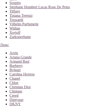
Sospiro
Stephane Humbert Lucas Rose De Petra
Tiffany
Tiziana Terenzi
Trussardi
Vilhelm Parfumerie
Widian
Xerjoff
Zarkoperfume
Люкс
Aerin
Ariana Grande
Armand Basi
Burberry
Bvlgari
Carolina Herrera
Chanel
Chloe
Christian Dior
Clinique
Creed
Diptyque
DKNY