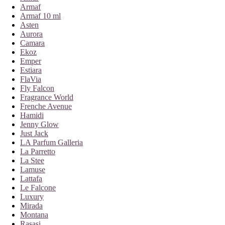
Armaf
Armaf 10 ml
Asten
Aurora
Camara
Ekoz
Emper
Estiara
FlaVia
Fly Falcon
Fragrance World
Frenche Avenue
Hamidi
Jenny Glow
Just Jack
LA Parfum Galleria
La Parretto
La Stee
Lamuse
Lattafa
Le Falcone
Luxury
Mirada
Montana
Rasasi