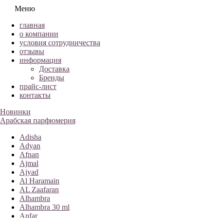
Меню
главная
о компании
условия сотрудничества
отзывы
информация
Доставка
Бренды
прайс-лист
контакты
Новинки
Арабская парфюмерия
Adisha
Adyan
Afnan
Ajmal
Ajyad
Al Haramain
AL Zaafaran
Alhambra
Alhambra 30 ml
Anfar