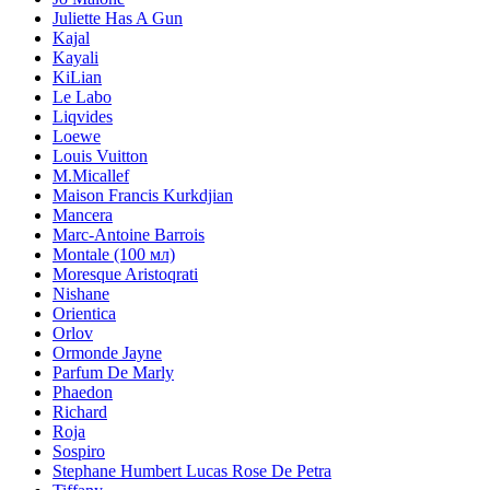
Juliette Has A Gun
Kajal
Kayali
KiLian
Le Labo
Liqvides
Loewe
Louis Vuitton
M.Micallef
Maison Francis Kurkdjian
Mancera
Marc-Antoine Barrois
Montale (100 мл)
Moresque Aristoqrati
Nishane
Orientica
Orlov
Ormonde Jayne
Parfum De Marly
Phaedon
Richard
Roja
Sospiro
Stephane Humbert Lucas Rose De Petra