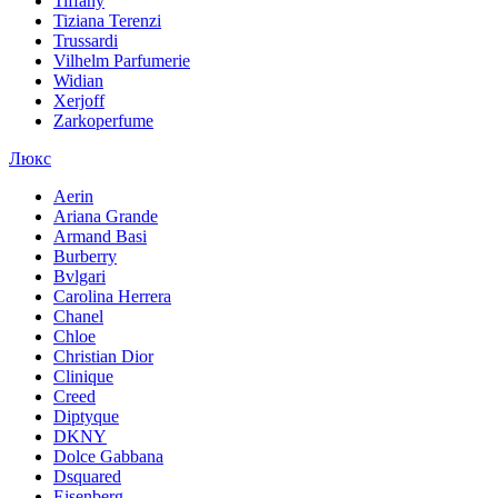
Tiffany
Tiziana Terenzi
Trussardi
Vilhelm Parfumerie
Widian
Xerjoff
Zarkoperfume
Люкс
Aerin
Ariana Grande
Armand Basi
Burberry
Bvlgari
Carolina Herrera
Chanel
Chloe
Christian Dior
Clinique
Creed
Diptyque
DKNY
Dolce Gabbana
Dsquared
Eisenberg