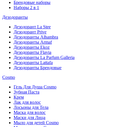
Брендовые наборы
Наборы 2 в 1
Дезодоранты
Дезодорант La Stee
Дезодорант Prive
Дезодоранты Alhambra
Дезодоранты Armaf
Дезодоранты Ekoz
Дезодоранты Flavia
Дезодоранты La Parfum Galleria
Дезодоранты Lattafa
Дезодоранты Брендовые
Cosmo
Гель Для Душа Cosmo
Зубная Паста
Крем
Лак для волос
Лосьоны для Тела
Маска для волос
Маски для Лица
Мыло для детей Cosmo