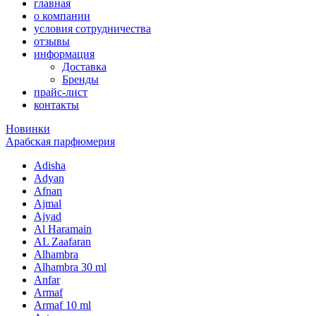
главная
о компании
условия сотрудничества
отзывы
информация
Доставка
Бренды
прайс-лист
контакты
Новинки
Арабская парфюмерия
Adisha
Adyan
Afnan
Ajmal
Ajyad
Al Haramain
AL Zaafaran
Alhambra
Alhambra 30 ml
Anfar
Armaf
Armaf 10 ml