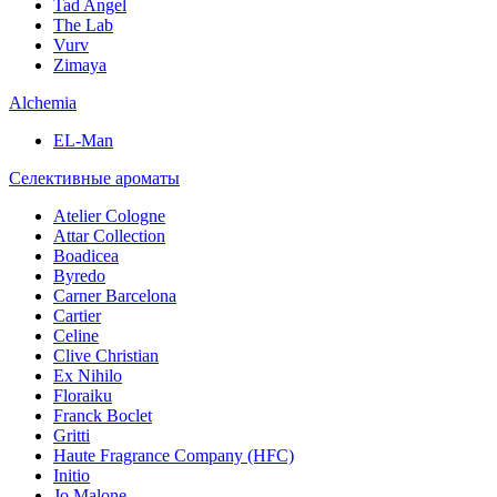
Tad Angel
The Lab
Vurv
Zimaya
Alchemia
EL-Man
Селективные ароматы
Atelier Cologne
Attar Collection
Boadicea
Byredo
Carner Barcelona
Cartier
Celine
Clive Christian
Ex Nihilo
Floraiku
Franck Boclet
Gritti
Haute Fragrance Company (HFC)
Initio
Jo Malone