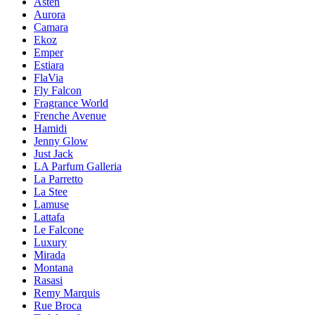
Asten
Aurora
Camara
Ekoz
Emper
Estiara
FlaVia
Fly Falcon
Fragrance World
Frenche Avenue
Hamidi
Jenny Glow
Just Jack
LA Parfum Galleria
La Parretto
La Stee
Lamuse
Lattafa
Le Falcone
Luxury
Mirada
Montana
Rasasi
Remy Marquis
Rue Broca