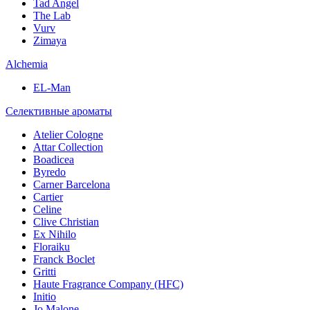
Tad Angel
The Lab
Vurv
Zimaya
Alchemia
EL-Man
Селективные ароматы
Atelier Cologne
Attar Collection
Boadicea
Byredo
Carner Barcelona
Cartier
Celine
Clive Christian
Ex Nihilo
Floraiku
Franck Boclet
Gritti
Haute Fragrance Company (HFC)
Initio
Jo Malone