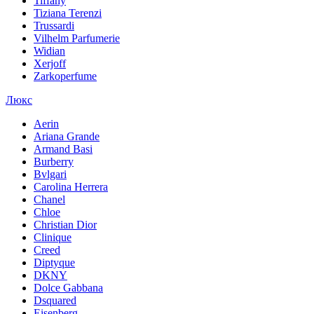
Tiffany
Tiziana Terenzi
Trussardi
Vilhelm Parfumerie
Widian
Xerjoff
Zarkoperfume
Люкс
Aerin
Ariana Grande
Armand Basi
Burberry
Bvlgari
Carolina Herrera
Chanel
Chloe
Christian Dior
Clinique
Creed
Diptyque
DKNY
Dolce Gabbana
Dsquared
Eisenberg