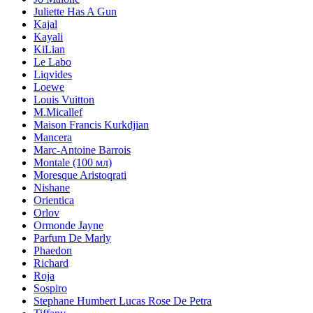
Juliette Has A Gun
Kajal
Kayali
KiLian
Le Labo
Liqvides
Loewe
Louis Vuitton
M.Micallef
Maison Francis Kurkdjian
Mancera
Marc-Antoine Barrois
Montale (100 мл)
Moresque Aristoqrati
Nishane
Orientica
Orlov
Ormonde Jayne
Parfum De Marly
Phaedon
Richard
Roja
Sospiro
Stephane Humbert Lucas Rose De Petra