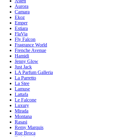
Asten
Aurora
Camara
Ekoz
Emper
Estiara
FlaVia
Fly Falcon
Fragrance World
Frenche Avenue
Hamidi
Jenny Glow
Just Jack
LA Parfum Galleria
La Parretto
La Stee
Lamuse
Lattafa
Le Falcone
Luxury
Mirada
Montana
Rasasi
Remy Marquis
Rue Broca