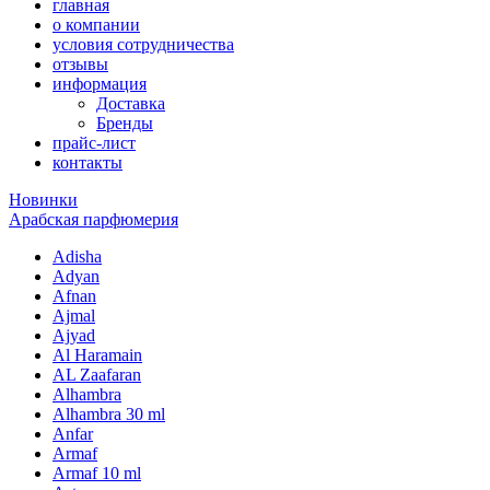
главная
о компании
условия сотрудничества
отзывы
информация
Доставка
Бренды
прайс-лист
контакты
Новинки
Арабская парфюмерия
Adisha
Adyan
Afnan
Ajmal
Ajyad
Al Haramain
AL Zaafaran
Alhambra
Alhambra 30 ml
Anfar
Armaf
Armaf 10 ml