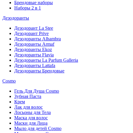
Брендовые наборы
Наборы 2 в 1
Дезодоранты
Дезодорант La Stee
Дезодорант Prive
Дезодоранты Alhambra
Дезодоранты Armaf
Дезодоранты Ekoz
Дезодоранты Flavia
Дезодоранты La Parfum Galleria
Дезодоранты Lattafa
Дезодоранты Брендовые
Cosmo
Гель Для Душа Cosmo
Зубная Паста
Крем
Лак для волос
Лосьоны для Тела
Маска для волос
Маски для Лица
Мыло для детей Cosmo