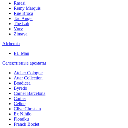
Rasasi
Remy Marquis
Rue Broca
Tad Angel
The Lab
Vurv
Zimaya
Alchemia
EL-Man
Селективные ароматы
Atelier Cologne
Attar Collection
Boadicea
Byredo
Carner Barcelona
Cartier
Celine
Clive Christian
Ex Nihilo
Floraiku
Franck Boclet