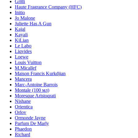
Gritti
Haute Fragrance Company (HFC)
Initio
Jo Malone
Juliette Has A Gun
Kajal
Kayali
KiLian
Le Labo
Liqvides
Loewe
Louis Vuitton
M.Micallef
Maison Francis Kurkdjian
Mancera
Marc-Antoine Barrois
Montale (100 мл)
Moresque Aristoqrati
Nishane
Orientica
Orlov
Ormonde Jayne
Parfum De Marly
Phaedon
Richard