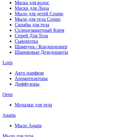
Маска для волос
Маски для Лица
Мыло для детей Cosmo
Мыло для тела Cosmo
Скрабы для тела
Солнцезащитный Крем
Спрей Для Тела
Сыворотка
Шампунь / Кондиционер
Шариковые Дезодоранты
Loris
Авто парфюм
Ароматизаторы
Диффузоры
Oens
Мочалки для тела
Agarta
Мыло Agarta
Мыло для тела