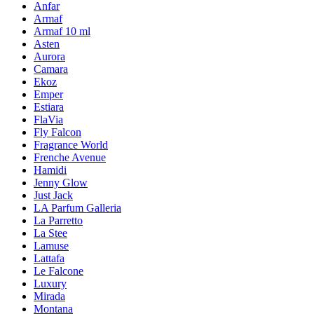
Anfar
Armaf
Armaf 10 ml
Asten
Aurora
Camara
Ekoz
Emper
Estiara
FlaVia
Fly Falcon
Fragrance World
Frenche Avenue
Hamidi
Jenny Glow
Just Jack
LA Parfum Galleria
La Parretto
La Stee
Lamuse
Lattafa
Le Falcone
Luxury
Mirada
Montana