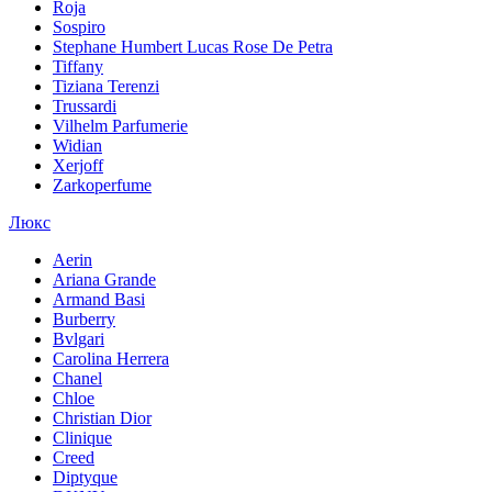
Roja
Sospiro
Stephane Humbert Lucas Rose De Petra
Tiffany
Tiziana Terenzi
Trussardi
Vilhelm Parfumerie
Widian
Xerjoff
Zarkoperfume
Люкс
Aerin
Ariana Grande
Armand Basi
Burberry
Bvlgari
Carolina Herrera
Chanel
Chloe
Christian Dior
Clinique
Creed
Diptyque