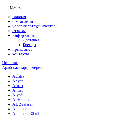
Меню
главная
о компании
условия сотрудничества
отзывы
информация
Доставка
Бренды
прайс-лист
контакты
Новинки
Арабская парфюмерия
Adisha
Adyan
Afnan
Ajmal
Ajyad
Al Haramain
AL Zaafaran
Alhambra
Alhambra 30 ml