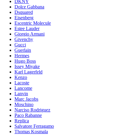
DKNY
Dolce Gabbana
Dsquared
Eisenberg
Escentric Molecule
Estee Lauder
Giorgio Armani
Givenchy
Gucci
Guerlain
Hermes
Hugo Boss
Issey Miyake
Karl Lagerfeld
Kenzo
Lacoste
Lancome
Lanvin
Marc Jacobs
Moschino
Narciso Rodriguez
Paco Rabanne
Replica
Salvatore Ferragamo
Thomas Kosmala