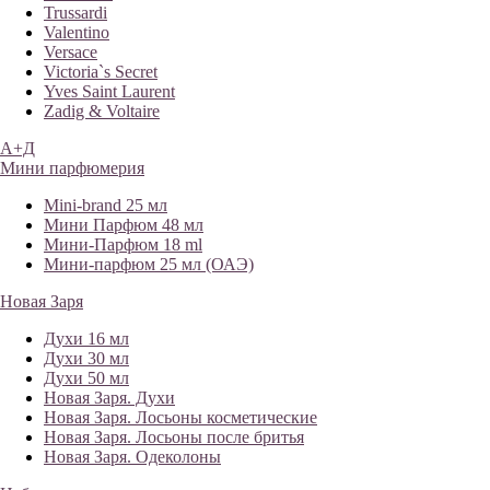
Trussardi
Valentino
Versace
Victoria`s Secret
Yves Saint Laurent
Zadig & Voltaire
А+Д
Мини парфюмерия
Mini-brand 25 мл
Мини Парфюм 48 мл
Мини-Парфюм 18 ml
Мини-парфюм 25 мл (ОАЭ)
Новая Заря
Духи 16 мл
Духи 30 мл
Духи 50 мл
Новая Заря. Духи
Новая Заря. Лосьоны косметические
Новая Заря. Лосьоны после бритья
Новая Заря. Одеколоны