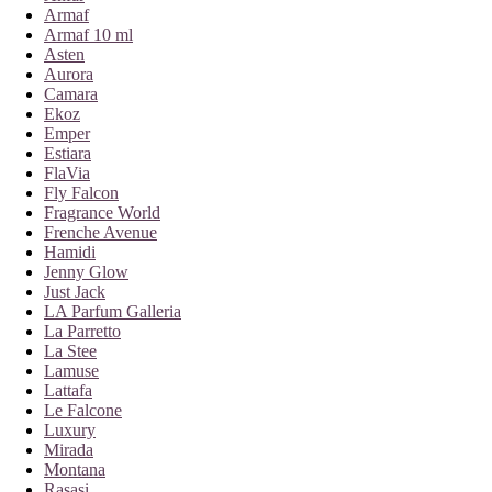
Armaf
Armaf 10 ml
Asten
Aurora
Camara
Ekoz
Emper
Estiara
FlaVia
Fly Falcon
Fragrance World
Frenche Avenue
Hamidi
Jenny Glow
Just Jack
LA Parfum Galleria
La Parretto
La Stee
Lamuse
Lattafa
Le Falcone
Luxury
Mirada
Montana
Rasasi