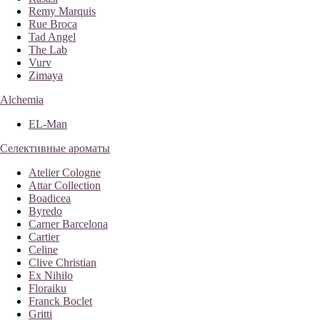
Remy Marquis
Rue Broca
Tad Angel
The Lab
Vurv
Zimaya
Alchemia
EL-Man
Селективные ароматы
Atelier Cologne
Attar Collection
Boadicea
Byredo
Carner Barcelona
Cartier
Celine
Clive Christian
Ex Nihilo
Floraiku
Franck Boclet
Gritti