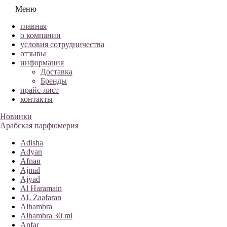
Меню
главная
о компании
условия сотрудничества
отзывы
информация
Доставка
Бренды
прайс-лист
контакты
Новинки
Арабская парфюмерия
Adisha
Adyan
Afnan
Ajmal
Ajyad
Al Haramain
AL Zaafaran
Alhambra
Alhambra 30 ml
Anfar