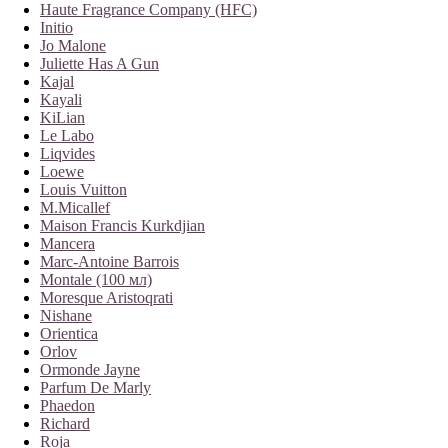
Haute Fragrance Company (HFC)
Initio
Jo Malone
Juliette Has A Gun
Kajal
Kayali
KiLian
Le Labo
Liqvides
Loewe
Louis Vuitton
M.Micallef
Maison Francis Kurkdjian
Mancera
Marc-Antoine Barrois
Montale (100 мл)
Moresque Aristoqrati
Nishane
Orientica
Orlov
Ormonde Jayne
Parfum De Marly
Phaedon
Richard
Roja