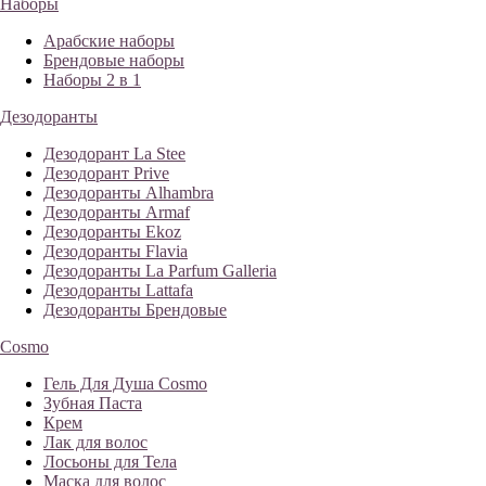
Наборы
Арабские наборы
Брендовые наборы
Наборы 2 в 1
Дезодоранты
Дезодорант La Stee
Дезодорант Prive
Дезодоранты Alhambra
Дезодоранты Armaf
Дезодоранты Ekoz
Дезодоранты Flavia
Дезодоранты La Parfum Galleria
Дезодоранты Lattafa
Дезодоранты Брендовые
Cosmo
Гель Для Душа Cosmo
Зубная Паста
Крем
Лак для волос
Лосьоны для Тела
Маска для волос