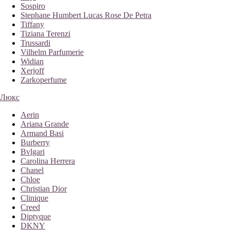
Sospiro
Stephane Humbert Lucas Rose De Petra
Tiffany
Tiziana Terenzi
Trussardi
Vilhelm Parfumerie
Widian
Xerjoff
Zarkoperfume
Люкс
Aerin
Ariana Grande
Armand Basi
Burberry
Bvlgari
Carolina Herrera
Chanel
Chloe
Christian Dior
Clinique
Creed
Diptyque
DKNY