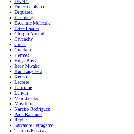
DKNY
Dolce Gabbana
Dsquared
Eisenberg
Escentric Molecule
Estee Lauder
Giorgio Armani
Givenchy
Gucci
Guerlain
Hermes
Hugo Boss
Issey Miyake
Karl Lagerfeld
Kenzo
Lacoste
Lancome
Lanvin
Marc Jacobs
Moschino
Narciso Rodriguez
Paco Rabanne
Replica
Salvatore Ferragamo
Thomas Kosmala