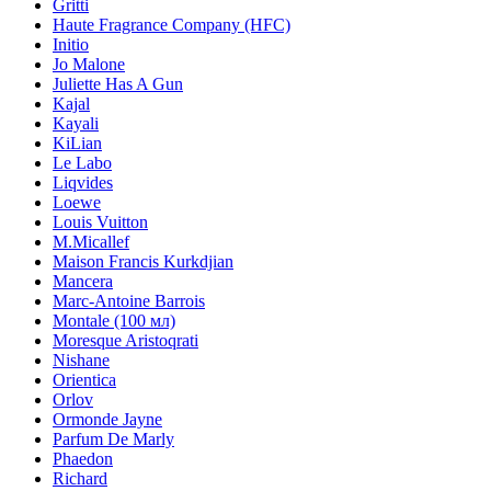
Gritti
Haute Fragrance Company (HFC)
Initio
Jo Malone
Juliette Has A Gun
Kajal
Kayali
KiLian
Le Labo
Liqvides
Loewe
Louis Vuitton
M.Micallef
Maison Francis Kurkdjian
Mancera
Marc-Antoine Barrois
Montale (100 мл)
Moresque Aristoqrati
Nishane
Orientica
Orlov
Ormonde Jayne
Parfum De Marly
Phaedon
Richard