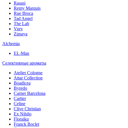
Rasasi
Remy Marquis
Rue Broca
Tad Angel
The Lab
Vurv
Zimaya
Alchemia
EL-Man
Селективные ароматы
Atelier Cologne
Attar Collection
Boadicea
Byredo
Carner Barcelona
Cartier
Celine
Clive Christian
Ex Nihilo
Floraiku
Franck Boclet