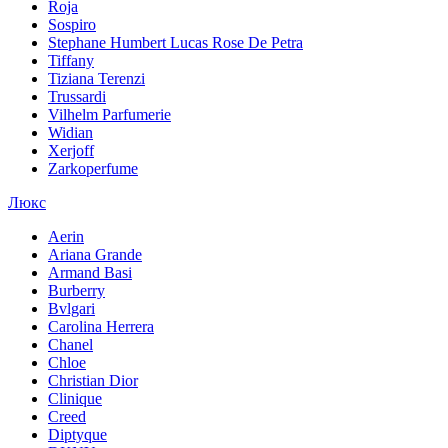
Roja
Sospiro
Stephane Humbert Lucas Rose De Petra
Tiffany
Tiziana Terenzi
Trussardi
Vilhelm Parfumerie
Widian
Xerjoff
Zarkoperfume
Люкс
Aerin
Ariana Grande
Armand Basi
Burberry
Bvlgari
Carolina Herrera
Chanel
Chloe
Christian Dior
Clinique
Creed
Diptyque