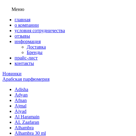
Меню
главная
о компании
условия сотрудничества
отзывы
информация
Доставка
Бренды
прайс-лист
контакты
Новинки
Арабская парфюмерия
Adisha
Adyan
Afnan
Ajmal
Ajyad
Al Haramain
AL Zaafaran
Alhambra
Alhambra 30 ml