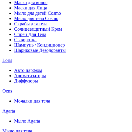
Маска для волос
Маски для Лица
Мыло для детей Cosmo
Мыло для тела Cosmo
Скрабы для тела
Солнцезащитный Крем
Спрей Для Тела
Сыворотка
Шампунь / Кондиционер
Шариковые Дезодоранты
Loris
Авто парфюм
Ароматизаторы
Диффузоры
Oens
Мочалки для тела
Agarta
Мыло Agarta
Мыло для тела