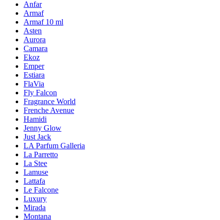
Anfar
Armaf
Armaf 10 ml
Asten
Aurora
Camara
Ekoz
Emper
Estiara
FlaVia
Fly Falcon
Fragrance World
Frenche Avenue
Hamidi
Jenny Glow
Just Jack
LA Parfum Galleria
La Parretto
La Stee
Lamuse
Lattafa
Le Falcone
Luxury
Mirada
Montana