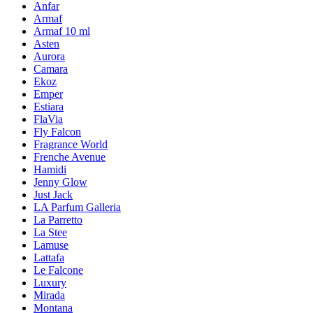
Anfar
Armaf
Armaf 10 ml
Asten
Aurora
Camara
Ekoz
Emper
Estiara
FlaVia
Fly Falcon
Fragrance World
Frenche Avenue
Hamidi
Jenny Glow
Just Jack
LA Parfum Galleria
La Parretto
La Stee
Lamuse
Lattafa
Le Falcone
Luxury
Mirada
Montana