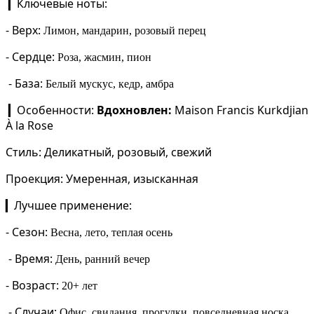
Ключевые ноты:
▎
-
Верх:
Лимон, мандарин, розовый перец
-
Сердце:
Роза, жасмин, пион
-
База:
Белый мускус, кедр, амбра
Особенности:
Вдохновлен:
Maison Francis Kurkdjian
▎
À la Rose
Стиль:
Деликатный, розовый, свежий
Проекция:
Умеренная, изысканная
Лучшее применение:
▎
-
Сезон:
Весна, лето, теплая осень
-
Время:
День, ранний вечер
-
Возраст:
20+ лет
-
Случаи:
Офис, свидания, прогулки, повседневная носка