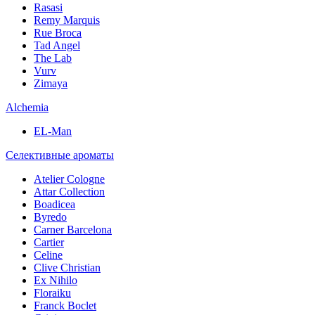
Rasasi
Remy Marquis
Rue Broca
Tad Angel
The Lab
Vurv
Zimaya
Alchemia
EL-Man
Селективные ароматы
Atelier Cologne
Attar Collection
Boadicea
Byredo
Carner Barcelona
Cartier
Celine
Clive Christian
Ex Nihilo
Floraiku
Franck Boclet