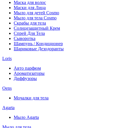
Маска для волос
Маски для Лица
Мыло для детей Cosmo
Мыло для тела Cosmo
Скрабы для тела
Солнцезащитный Крем
Спрей Для Тела
Сыворотка
Шампунь / Кондиционер
Шариковые Дезодоранты
Loris
Авто парфюм
Ароматизаторы
Диффузоры
Oens
Мочалки для тела
Agarta
Мыло Agarta
Мыло для тела