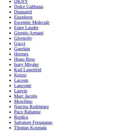
DKNY
Dolce Gabbana
Dsquared
Eisenberg
Escentric Molecule
Estee Lauder
Giorgio Armani
Givenchy
Gucci
Guerlain
Hermes
Hugo Boss
Issey Miyake
Karl Lagerfeld
Kenzo
Lacoste
Lancome
Lanvin
Marc Jacobs
Moschino
Narciso Rodriguez
Paco Rabanne
Replica
Salvatore Ferragamo
Thomas Kosmala