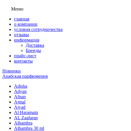
Меню
главная
о компании
условия сотрудничества
отзывы
информация
Доставка
Бренды
прайс-лист
контакты
Новинки
Арабская парфюмерия
Adisha
Adyan
Afnan
Ajmal
Ajyad
Al Haramain
AL Zaafaran
Alhambra
Alhambra 30 ml