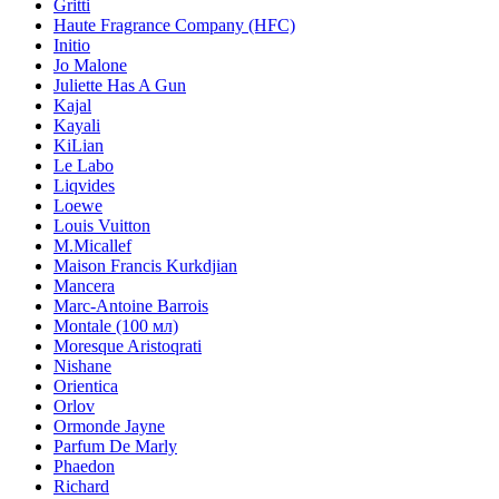
Gritti
Haute Fragrance Company (HFC)
Initio
Jo Malone
Juliette Has A Gun
Kajal
Kayali
KiLian
Le Labo
Liqvides
Loewe
Louis Vuitton
M.Micallef
Maison Francis Kurkdjian
Mancera
Marc-Antoine Barrois
Montale (100 мл)
Moresque Aristoqrati
Nishane
Orientica
Orlov
Ormonde Jayne
Parfum De Marly
Phaedon
Richard