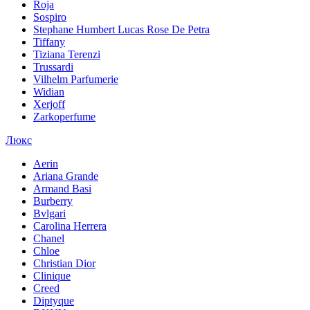
Roja
Sospiro
Stephane Humbert Lucas Rose De Petra
Tiffany
Tiziana Terenzi
Trussardi
Vilhelm Parfumerie
Widian
Xerjoff
Zarkoperfume
Люкс
Aerin
Ariana Grande
Armand Basi
Burberry
Bvlgari
Carolina Herrera
Chanel
Chloe
Christian Dior
Clinique
Creed
Diptyque