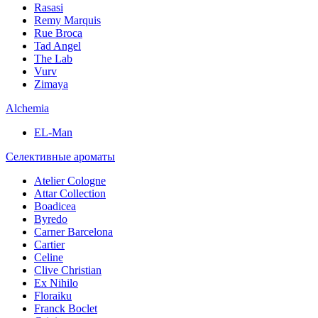
Rasasi
Remy Marquis
Rue Broca
Tad Angel
The Lab
Vurv
Zimaya
Alchemia
EL-Man
Селективные ароматы
Atelier Cologne
Attar Collection
Boadicea
Byredo
Carner Barcelona
Cartier
Celine
Clive Christian
Ex Nihilo
Floraiku
Franck Boclet