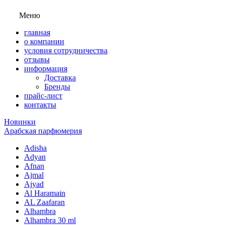
Меню
главная
о компании
условия сотрудничества
отзывы
информация
Доставка
Бренды
прайс-лист
контакты
Новинки
Арабская парфюмерия
Adisha
Adyan
Afnan
Ajmal
Ajyad
Al Haramain
AL Zaafaran
Alhambra
Alhambra 30 ml