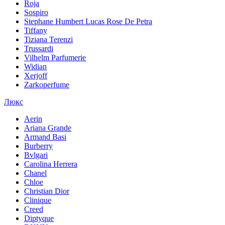
Roja
Sospiro
Stephane Humbert Lucas Rose De Petra
Tiffany
Tiziana Terenzi
Trussardi
Vilhelm Parfumerie
Widian
Xerjoff
Zarkoperfume
Люкс
Aerin
Ariana Grande
Armand Basi
Burberry
Bvlgari
Carolina Herrera
Chanel
Chloe
Christian Dior
Clinique
Creed
Diptyque