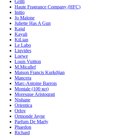
Gritti
Haute Fragrance Company (HFC)
Initio
Jo Malone
Juliette Has A Gun
Kajal
Kayali
KiLian
Le Labo
Liqvides
Loewe
Louis Vuitton
M.Micallef
Maison Francis Kurkdjian
Mancera
Marc-Antoine Barrois
Montale (100 мл)
Moresque Aristoqrati
Nishane
Orientica
Orlov
Ormonde Jayne
Parfum De Marly
Phaedon
Richard