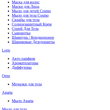
Маска для волос
Маски для Лица
Мыло для детей Cosmo
Мыло для тела Cosmo
Скрабы для тела
Солнцезащитный Крем
Спрей Для Тела
Сыворотка
Шампунь / Кондиционер
Шариковые Дезодоранты
Loris
Авто парфюм
Ароматизаторы
Диффузоры
Oens
Мочалки для тела
Agarta
Мыло Agarta
Мыло для тела