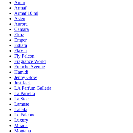
Anfar
Armaf
Armaf 10 ml
Asten
Aurora
Camara
Ekoz
Emper
Estiara
FlaVia
Fly Falcon
Fragrance World
Frenche Avenue
Hamidi
Jenny Glow
Just Jack
LA Parfum Galleria
La Parretto
La Stee
Lamuse
Lattafa
Le Falcone
Luxury
Mirada
Montana