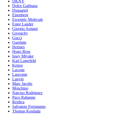
DKNY
Dolce Gabbana
Dsquared
Eisenberg
Escentric Molecule
Estee Lauder
Giorgio Armani
Givenchy
Gucci
Guerlain
Hermes
Hugo Boss
Issey Miyake
Karl Lagerfeld
Kenzo
Lacoste
Lancome
Lanvin
Marc Jacobs
Moschino
Narciso Rodriguez
Paco Rabanne
Replica
Salvatore Ferragamo
Thomas Kosmala