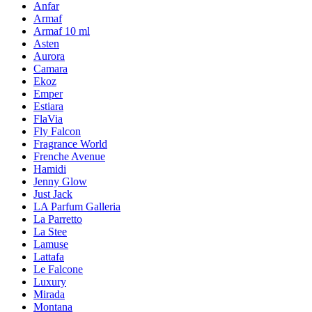
Anfar
Armaf
Armaf 10 ml
Asten
Aurora
Camara
Ekoz
Emper
Estiara
FlaVia
Fly Falcon
Fragrance World
Frenche Avenue
Hamidi
Jenny Glow
Just Jack
LA Parfum Galleria
La Parretto
La Stee
Lamuse
Lattafa
Le Falcone
Luxury
Mirada
Montana