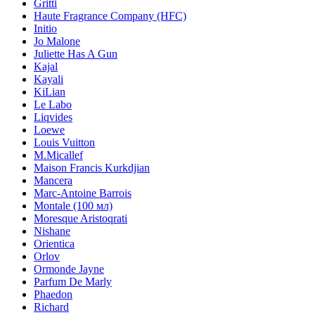
Gritti
Haute Fragrance Company (HFC)
Initio
Jo Malone
Juliette Has A Gun
Kajal
Kayali
KiLian
Le Labo
Liqvides
Loewe
Louis Vuitton
M.Micallef
Maison Francis Kurkdjian
Mancera
Marc-Antoine Barrois
Montale (100 мл)
Moresque Aristoqrati
Nishane
Orientica
Orlov
Ormonde Jayne
Parfum De Marly
Phaedon
Richard