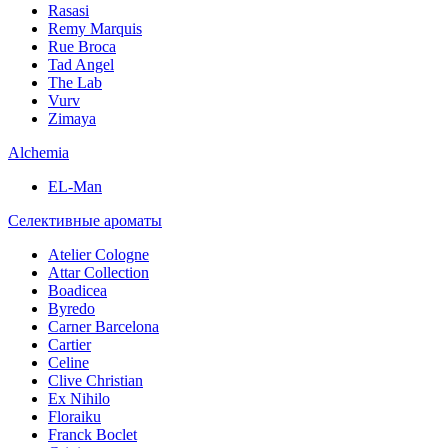
Rasasi
Remy Marquis
Rue Broca
Tad Angel
The Lab
Vurv
Zimaya
Alchemia
EL-Man
Селективные ароматы
Atelier Cologne
Attar Collection
Boadicea
Byredo
Carner Barcelona
Cartier
Celine
Clive Christian
Ex Nihilo
Floraiku
Franck Boclet