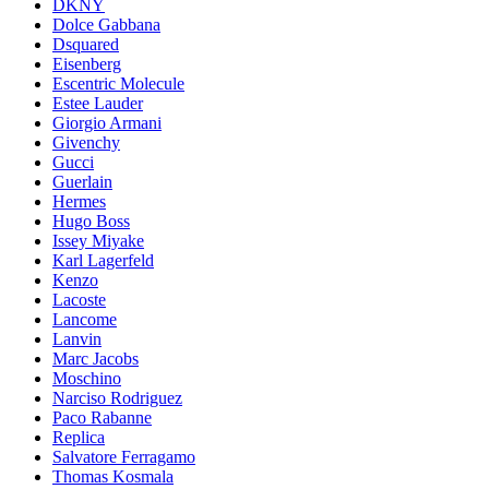
DKNY
Dolce Gabbana
Dsquared
Eisenberg
Escentric Molecule
Estee Lauder
Giorgio Armani
Givenchy
Gucci
Guerlain
Hermes
Hugo Boss
Issey Miyake
Karl Lagerfeld
Kenzo
Lacoste
Lancome
Lanvin
Marc Jacobs
Moschino
Narciso Rodriguez
Paco Rabanne
Replica
Salvatore Ferragamo
Thomas Kosmala