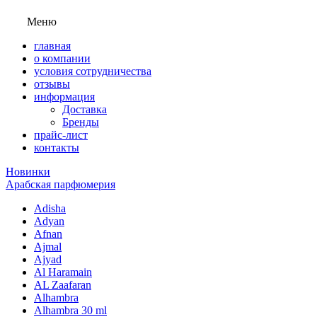
Меню
главная
о компании
условия сотрудничества
отзывы
информация
Доставка
Бренды
прайс-лист
контакты
Новинки
Арабская парфюмерия
Adisha
Adyan
Afnan
Ajmal
Ajyad
Al Haramain
AL Zaafaran
Alhambra
Alhambra 30 ml