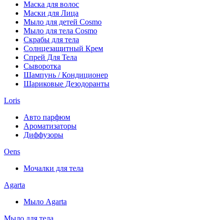
Маска для волос
Маски для Лица
Мыло для детей Cosmo
Мыло для тела Cosmo
Скрабы для тела
Солнцезащитный Крем
Спрей Для Тела
Сыворотка
Шампунь / Кондиционер
Шариковые Дезодоранты
Loris
Авто парфюм
Ароматизаторы
Диффузоры
Oens
Мочалки для тела
Agarta
Мыло Agarta
Мыло для тела