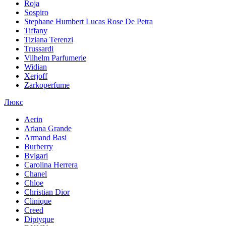
Roja
Sospiro
Stephane Humbert Lucas Rose De Petra
Tiffany
Tiziana Terenzi
Trussardi
Vilhelm Parfumerie
Widian
Xerjoff
Zarkoperfume
Люкс
Aerin
Ariana Grande
Armand Basi
Burberry
Bvlgari
Carolina Herrera
Chanel
Chloe
Christian Dior
Clinique
Creed
Diptyque