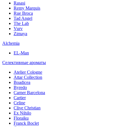
Rasasi
Remy Marquis
Rue Broca
Tad Angel
The Lab
Vurv
Zimaya
Alchemia
EL-Man
Селективные ароматы
Atelier Cologne
Attar Collection
Boadicea
Byredo
Carner Barcelona
Cartier
Celine
Clive Christian
Ex Nihilo
Floraiku
Franck Boclet