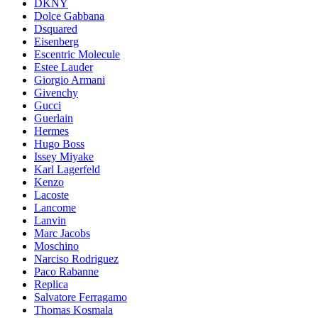
DKNY
Dolce Gabbana
Dsquared
Eisenberg
Escentric Molecule
Estee Lauder
Giorgio Armani
Givenchy
Gucci
Guerlain
Hermes
Hugo Boss
Issey Miyake
Karl Lagerfeld
Kenzo
Lacoste
Lancome
Lanvin
Marc Jacobs
Moschino
Narciso Rodriguez
Paco Rabanne
Replica
Salvatore Ferragamo
Thomas Kosmala