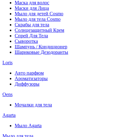
Маска для волос
Маски для Лица
Мыло для детей Cosmo
Мыло для тела Cosmo
Скрабы для тела
Солнцезащитный Крем
Спрей Для Тела
Сыворотка
Шампунь / Кондиционер
Шариковые Дезодоранты
Loris
Авто парфюм
Ароматизаторы
Диффузоры
Oens
Мочалки для тела
Agarta
Мыло Agarta
Мыло для тела