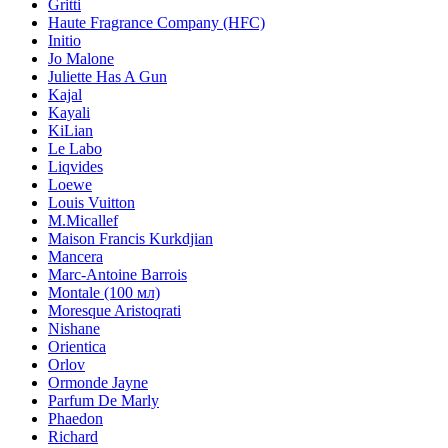
Gritti
Haute Fragrance Company (HFC)
Initio
Jo Malone
Juliette Has A Gun
Kajal
Kayali
KiLian
Le Labo
Liqvides
Loewe
Louis Vuitton
M.Micallef
Maison Francis Kurkdjian
Mancera
Marc-Antoine Barrois
Montale (100 мл)
Moresque Aristoqrati
Nishane
Orientica
Orlov
Ormonde Jayne
Parfum De Marly
Phaedon
Richard