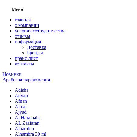
Меню
главная
о компании
условия сотрудничества
отзывы
информация
Доставка
Бренды
прайс-лист
контакты
Новинки
Арабская парфюмерия
Adisha
Adyan
Afnan
Ajmal
Ajyad
Al Haramain
AL Zaafaran
Alhambra
Alhambra 30 ml