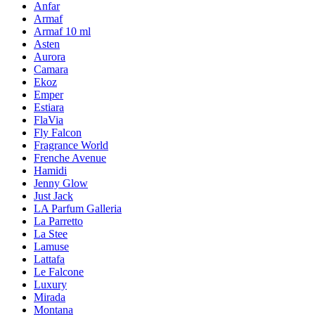
Anfar
Armaf
Armaf 10 ml
Asten
Aurora
Camara
Ekoz
Emper
Estiara
FlaVia
Fly Falcon
Fragrance World
Frenche Avenue
Hamidi
Jenny Glow
Just Jack
LA Parfum Galleria
La Parretto
La Stee
Lamuse
Lattafa
Le Falcone
Luxury
Mirada
Montana