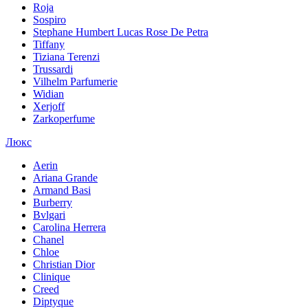
Roja
Sospiro
Stephane Humbert Lucas Rose De Petra
Tiffany
Tiziana Terenzi
Trussardi
Vilhelm Parfumerie
Widian
Xerjoff
Zarkoperfume
Люкс
Aerin
Ariana Grande
Armand Basi
Burberry
Bvlgari
Carolina Herrera
Chanel
Chloe
Christian Dior
Clinique
Creed
Diptyque