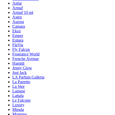
Anfar
Armaf
Armaf 10 ml
Asten
Aurora
Camara
Ekoz
Emper
Estiara
FlaVia
Fly Falcon
Fragrance World
Frenche Avenue
Hamidi
Jenny Glow
Just Jack
LA Parfum Galleria
La Parretto
La Stee
Lamuse
Lattafa
Le Falcone
Luxury
Mirada
Montana