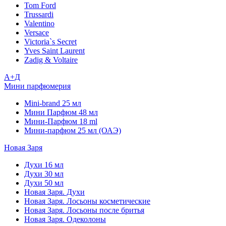
Tom Ford
Trussardi
Valentino
Versace
Victoria`s Secret
Yves Saint Laurent
Zadig & Voltaire
А+Д
Мини парфюмерия
Mini-brand 25 мл
Мини Парфюм 48 мл
Мини-Парфюм 18 ml
Мини-парфюм 25 мл (ОАЭ)
Новая Заря
Духи 16 мл
Духи 30 мл
Духи 50 мл
Новая Заря. Духи
Новая Заря. Лосьоны косметические
Новая Заря. Лосьоны после бритья
Новая Заря. Одеколоны