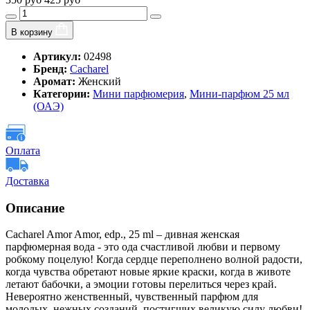
В корзину
Артикул:
02498
Бренд:
Cacharel
Аромат:
Женский
Категории:
Мини парфюмерия
,
Мини-парфюм 25 мл
(ОАЭ)
Оплата
Доставка
Описание
Cacharel Amor Amor, edp., 25 ml – дивная женская
парфюмерная вода - это ода счастливой любви и первому
робкому поцелую! Когда сердце переполнено волной радости,
когда чувства обретают новые яркие краски, когда в животе
летают бабочки, а эмоции готовы перелиться через край.
Невероятно женственный, чувственный парфюм для
молодых, нежных созданий, постигших великую силу любви!