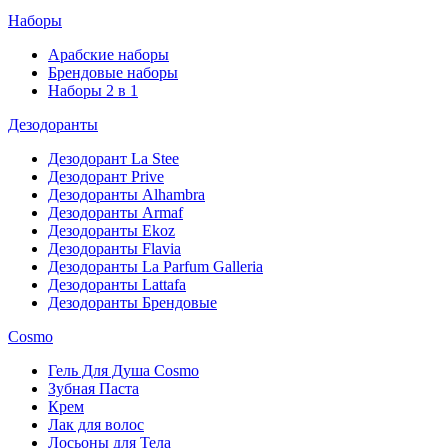
Наборы
Арабские наборы
Брендовые наборы
Наборы 2 в 1
Дезодоранты
Дезодорант La Stee
Дезодорант Prive
Дезодоранты Alhambra
Дезодоранты Armaf
Дезодоранты Ekoz
Дезодоранты Flavia
Дезодоранты La Parfum Galleria
Дезодоранты Lattafa
Дезодоранты Брендовые
Cosmo
Гель Для Душа Cosmo
Зубная Паста
Крем
Лак для волос
Лосьоны для Тела