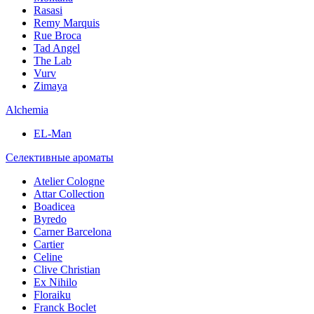
Rasasi
Remy Marquis
Rue Broca
Tad Angel
The Lab
Vurv
Zimaya
Alchemia
EL-Man
Селективные ароматы
Atelier Cologne
Attar Collection
Boadicea
Byredo
Carner Barcelona
Cartier
Celine
Clive Christian
Ex Nihilo
Floraiku
Franck Boclet