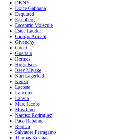
DKNY
Dolce Gabbana
Dsquared
Eisenberg
Escentric Molecule
Estee Lauder
Giorgio Armani
Givenchy
Gucci
Guerlain
Hermes
Hugo Boss
Issey Miyake
Karl Lagerfeld
Kenzo
Lacoste
Lancome
Lanvin
Marc Jacobs
Moschino
Narciso Rodriguez
Paco Rabanne
Replica
Salvatore Ferragamo
Thomas Kosmala