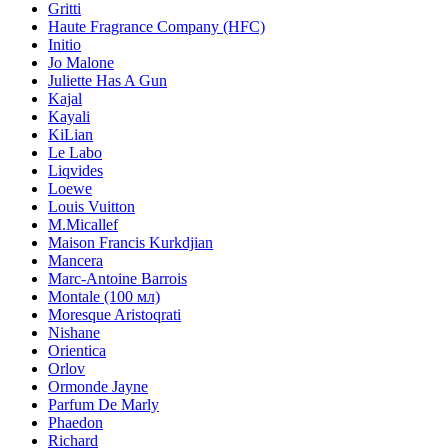
Gritti
Haute Fragrance Company (HFC)
Initio
Jo Malone
Juliette Has A Gun
Kajal
Kayali
KiLian
Le Labo
Liqvides
Loewe
Louis Vuitton
M.Micallef
Maison Francis Kurkdjian
Mancera
Marc-Antoine Barrois
Montale (100 мл)
Moresque Aristoqrati
Nishane
Orientica
Orlov
Ormonde Jayne
Parfum De Marly
Phaedon
Richard