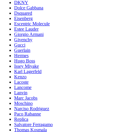
DKNY
Dolce Gabbana
Dsquared
Eisenberg
Escentric Molecule
Estee Lauder
Giorgio Armani
Givenchy
Gucci
Guerlain
Hermes
Hugo Boss
Issey Miyake
Karl Lagerfeld
Kenzo
Lacoste
Lancome
Lanvin
Marc Jacobs
Moschino
Narciso Rodriguez
Paco Rabanne
Replica
Salvatore Ferragamo
Thomas Kosmala