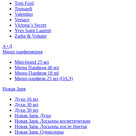
Tom Ford
Trussardi
Valentino
Versace
Victoria`s Secret
Yves Saint Laurent
Zadig & Voltaire
А+Д
Мини парфюмерия
Mini-brand 25 мл
Мини Парфюм 48 мл
Мини-Парфюм 18 ml
Мини-парфюм 25 мл (ОАЭ)
Новая Заря
Духи 16 мл
Духи 30 мл
Духи 50 мл
Новая Заря. Духи
Новая Заря. Лосьоны косметические
Новая Заря. Лосьоны после бритья
Новая Заря. Одеколоны