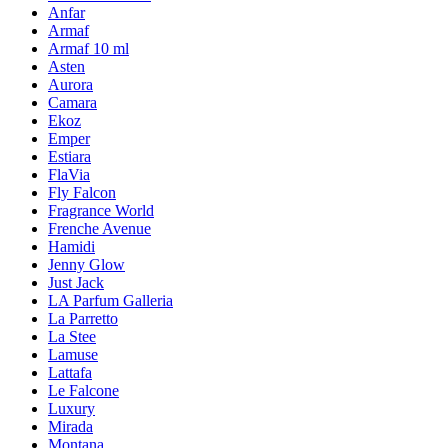
Anfar
Armaf
Armaf 10 ml
Asten
Aurora
Camara
Ekoz
Emper
Estiara
FlaVia
Fly Falcon
Fragrance World
Frenche Avenue
Hamidi
Jenny Glow
Just Jack
LA Parfum Galleria
La Parretto
La Stee
Lamuse
Lattafa
Le Falcone
Luxury
Mirada
Montana