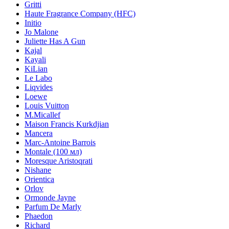
Gritti
Haute Fragrance Company (HFC)
Initio
Jo Malone
Juliette Has A Gun
Kajal
Kayali
KiLian
Le Labo
Liqvides
Loewe
Louis Vuitton
M.Micallef
Maison Francis Kurkdjian
Mancera
Marc-Antoine Barrois
Montale (100 мл)
Moresque Aristoqrati
Nishane
Orientica
Orlov
Ormonde Jayne
Parfum De Marly
Phaedon
Richard