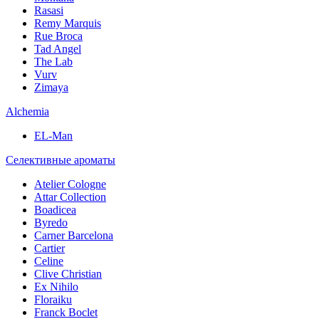
Rasasi
Remy Marquis
Rue Broca
Tad Angel
The Lab
Vurv
Zimaya
Alchemia
EL-Man
Селективные ароматы
Atelier Cologne
Attar Collection
Boadicea
Byredo
Carner Barcelona
Cartier
Celine
Clive Christian
Ex Nihilo
Floraiku
Franck Boclet