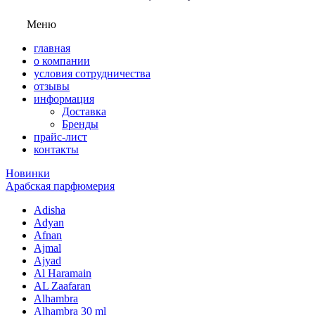
Меню
главная
о компании
условия сотрудничества
отзывы
информация
Доставка
Бренды
прайс-лист
контакты
Новинки
Арабская парфюмерия
Adisha
Adyan
Afnan
Ajmal
Ajyad
Al Haramain
AL Zaafaran
Alhambra
Alhambra 30 ml