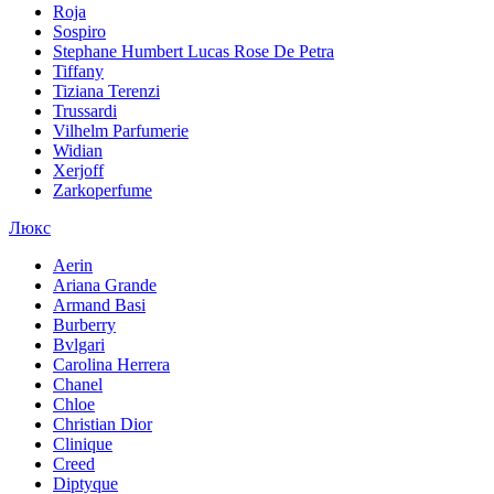
Roja
Sospiro
Stephane Humbert Lucas Rose De Petra
Tiffany
Tiziana Terenzi
Trussardi
Vilhelm Parfumerie
Widian
Xerjoff
Zarkoperfume
Люкс
Aerin
Ariana Grande
Armand Basi
Burberry
Bvlgari
Carolina Herrera
Chanel
Chloe
Christian Dior
Clinique
Creed
Diptyque