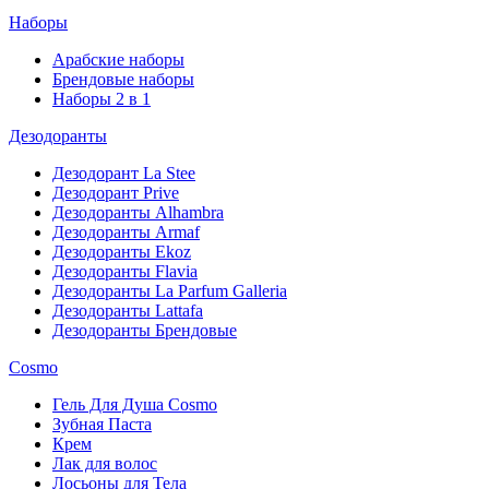
Наборы
Арабские наборы
Брендовые наборы
Наборы 2 в 1
Дезодоранты
Дезодорант La Stee
Дезодорант Prive
Дезодоранты Alhambra
Дезодоранты Armaf
Дезодоранты Ekoz
Дезодоранты Flavia
Дезодоранты La Parfum Galleria
Дезодоранты Lattafa
Дезодоранты Брендовые
Cosmo
Гель Для Душа Cosmo
Зубная Паста
Крем
Лак для волос
Лосьоны для Тела