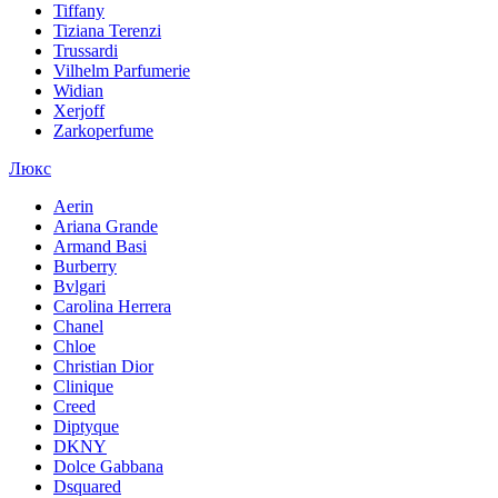
Tiffany
Tiziana Terenzi
Trussardi
Vilhelm Parfumerie
Widian
Xerjoff
Zarkoperfume
Люкс
Aerin
Ariana Grande
Armand Basi
Burberry
Bvlgari
Carolina Herrera
Chanel
Chloe
Christian Dior
Clinique
Creed
Diptyque
DKNY
Dolce Gabbana
Dsquared