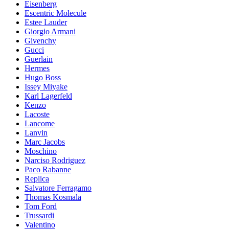
Eisenberg
Escentric Molecule
Estee Lauder
Giorgio Armani
Givenchy
Gucci
Guerlain
Hermes
Hugo Boss
Issey Miyake
Karl Lagerfeld
Kenzo
Lacoste
Lancome
Lanvin
Marc Jacobs
Moschino
Narciso Rodriguez
Paco Rabanne
Replica
Salvatore Ferragamo
Thomas Kosmala
Tom Ford
Trussardi
Valentino