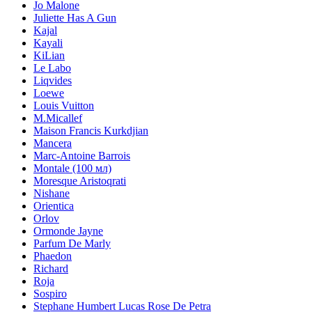
Jo Malone
Juliette Has A Gun
Kajal
Kayali
KiLian
Le Labo
Liqvides
Loewe
Louis Vuitton
M.Micallef
Maison Francis Kurkdjian
Mancera
Marc-Antoine Barrois
Montale (100 мл)
Moresque Aristoqrati
Nishane
Orientica
Orlov
Ormonde Jayne
Parfum De Marly
Phaedon
Richard
Roja
Sospiro
Stephane Humbert Lucas Rose De Petra