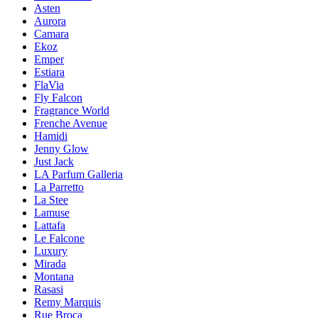
Asten
Aurora
Camara
Ekoz
Emper
Estiara
FlaVia
Fly Falcon
Fragrance World
Frenche Avenue
Hamidi
Jenny Glow
Just Jack
LA Parfum Galleria
La Parretto
La Stee
Lamuse
Lattafa
Le Falcone
Luxury
Mirada
Montana
Rasasi
Remy Marquis
Rue Broca