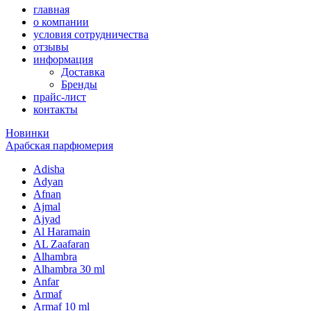
главная
о компании
условия сотрудничества
отзывы
информация
Доставка
Бренды
прайс-лист
контакты
Новинки
Арабская парфюмерия
Adisha
Adyan
Afnan
Ajmal
Ajyad
Al Haramain
AL Zaafaran
Alhambra
Alhambra 30 ml
Anfar
Armaf
Armaf 10 ml