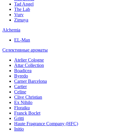
Tad Angel
The Lab
Vurv
Zimaya
Alchemia
EL-Man
Селективные ароматы
Atelier Cologne
Attar Collection
Boadicea
Byredo
Carner Barcelona
Cartier
Celine
Clive Christian
Ex Nihilo
Floraiku
Franck Boclet
Gritti
Haute Fragrance Company (HFC)
Initio