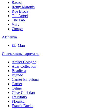
Rasasi
Remy Marquis
Rue Broca
Tad Angel
The Lab
Vurv
Zimaya
Alchemia
EL-Man
Селективные ароматы
Atelier Cologne
Attar Collection
Boadicea
Byredo
Carner Barcelona
Cartier
Celine
Clive Christian
Ex Nihilo
Floraiku
Franck Boclet