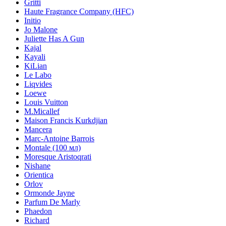
Gritti
Haute Fragrance Company (HFC)
Initio
Jo Malone
Juliette Has A Gun
Kajal
Kayali
KiLian
Le Labo
Liqvides
Loewe
Louis Vuitton
M.Micallef
Maison Francis Kurkdjian
Mancera
Marc-Antoine Barrois
Montale (100 мл)
Moresque Aristoqrati
Nishane
Orientica
Orlov
Ormonde Jayne
Parfum De Marly
Phaedon
Richard