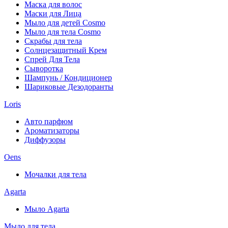
Маска для волос
Маски для Лица
Мыло для детей Cosmo
Мыло для тела Cosmo
Скрабы для тела
Солнцезащитный Крем
Спрей Для Тела
Сыворотка
Шампунь / Кондиционер
Шариковые Дезодоранты
Loris
Авто парфюм
Ароматизаторы
Диффузоры
Oens
Мочалки для тела
Agarta
Мыло Agarta
Мыло для тела