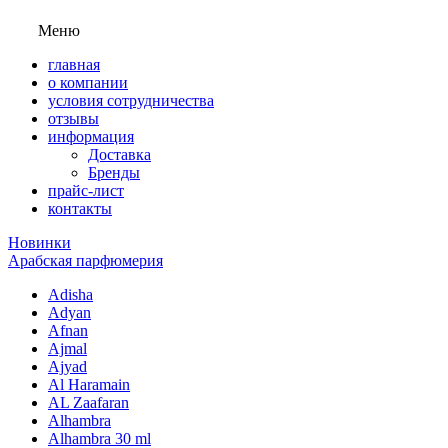
Меню
главная
о компании
условия сотрудничества
отзывы
информация
Доставка
Бренды
прайс-лист
контакты
Новинки
Арабская парфюмерия
Adisha
Adyan
Afnan
Ajmal
Ajyad
Al Haramain
AL Zaafaran
Alhambra
Alhambra 30 ml