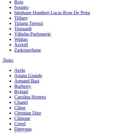
Roja
Sospiro
Stephane Humbert Lucas Rose De Petra
Tiffany
Tiziana Terenzi
Trussardi
Vilhelm Parfumerie
Widian
Xerjoff
Zarkoperfume
Люкс
Aerin
Ariana Grande
Armand Basi
Burberry
Bvlgari
Carolina Herrera
Chanel
Chloe
Christian Dior
Clinique
Creed
Diptyque