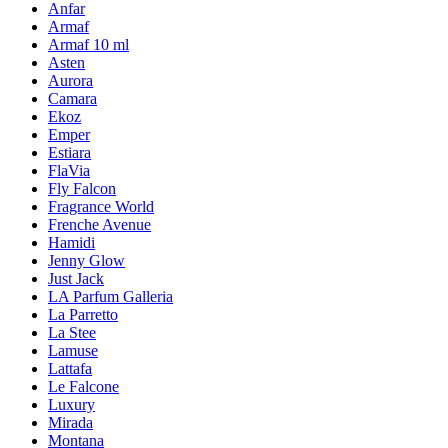
Anfar
Armaf
Armaf 10 ml
Asten
Aurora
Camara
Ekoz
Emper
Estiara
FlaVia
Fly Falcon
Fragrance World
Frenche Avenue
Hamidi
Jenny Glow
Just Jack
LA Parfum Galleria
La Parretto
La Stee
Lamuse
Lattafa
Le Falcone
Luxury
Mirada
Montana