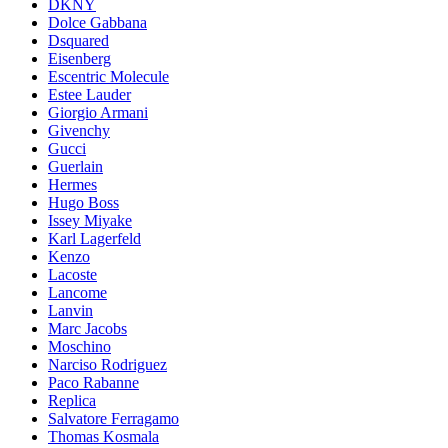
DKNY
Dolce Gabbana
Dsquared
Eisenberg
Escentric Molecule
Estee Lauder
Giorgio Armani
Givenchy
Gucci
Guerlain
Hermes
Hugo Boss
Issey Miyake
Karl Lagerfeld
Kenzo
Lacoste
Lancome
Lanvin
Marc Jacobs
Moschino
Narciso Rodriguez
Paco Rabanne
Replica
Salvatore Ferragamo
Thomas Kosmala