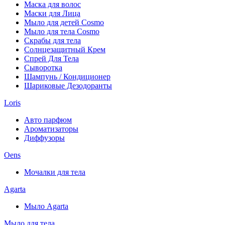
Маска для волос
Маски для Лица
Мыло для детей Cosmo
Мыло для тела Cosmo
Скрабы для тела
Солнцезащитный Крем
Спрей Для Тела
Сыворотка
Шампунь / Кондиционер
Шариковые Дезодоранты
Loris
Авто парфюм
Ароматизаторы
Диффузоры
Oens
Мочалки для тела
Agarta
Мыло Agarta
Мыло для тела