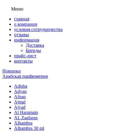
Меню
главная
о компании
условия сотрудничества
отзывы
информация
Доставка
Бренды
прайс-лист
контакты
Новинки
Арабская парфюмерия
Adisha
Adyan
Afnan
Ajmal
Ajyad
Al Haramain
AL Zaafaran
Alhambra
Alhambra 30 ml