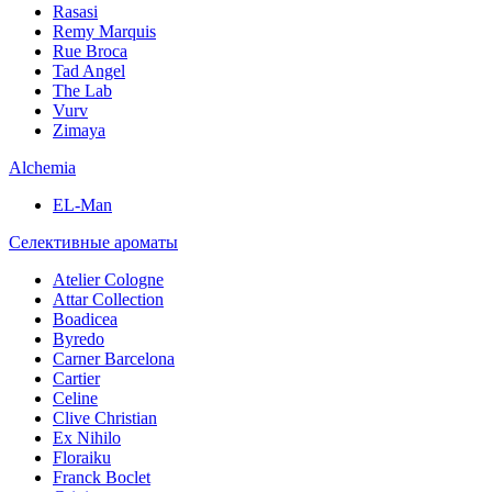
Rasasi
Remy Marquis
Rue Broca
Tad Angel
The Lab
Vurv
Zimaya
Alchemia
EL-Man
Селективные ароматы
Atelier Cologne
Attar Collection
Boadicea
Byredo
Carner Barcelona
Cartier
Celine
Clive Christian
Ex Nihilo
Floraiku
Franck Boclet