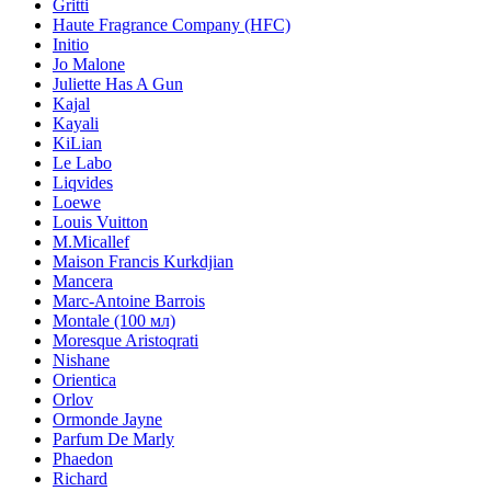
Gritti
Haute Fragrance Company (HFC)
Initio
Jo Malone
Juliette Has A Gun
Kajal
Kayali
KiLian
Le Labo
Liqvides
Loewe
Louis Vuitton
M.Micallef
Maison Francis Kurkdjian
Mancera
Marc-Antoine Barrois
Montale (100 мл)
Moresque Aristoqrati
Nishane
Orientica
Orlov
Ormonde Jayne
Parfum De Marly
Phaedon
Richard