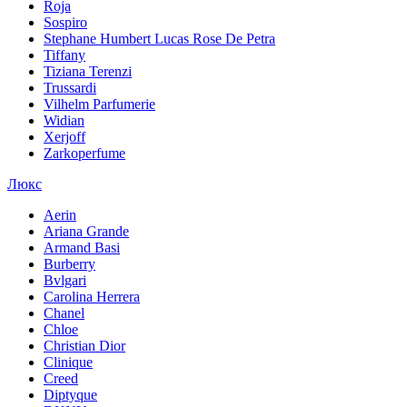
Roja
Sospiro
Stephane Humbert Lucas Rose De Petra
Tiffany
Tiziana Terenzi
Trussardi
Vilhelm Parfumerie
Widian
Xerjoff
Zarkoperfume
Люкс
Aerin
Ariana Grande
Armand Basi
Burberry
Bvlgari
Carolina Herrera
Chanel
Chloe
Christian Dior
Clinique
Creed
Diptyque