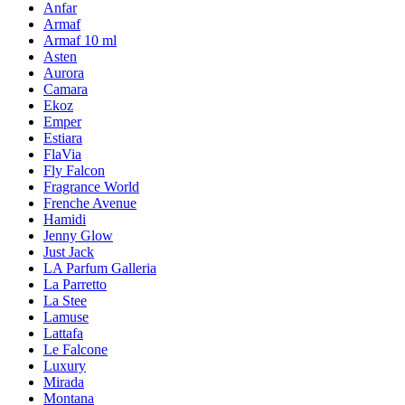
Anfar
Armaf
Armaf 10 ml
Asten
Aurora
Camara
Ekoz
Emper
Estiara
FlaVia
Fly Falcon
Fragrance World
Frenche Avenue
Hamidi
Jenny Glow
Just Jack
LA Parfum Galleria
La Parretto
La Stee
Lamuse
Lattafa
Le Falcone
Luxury
Mirada
Montana