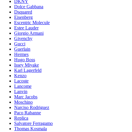
DKNY
Dolce Gabbana
Dsquared
Eisenberg
Escentric Molecule
Estee Lauder
Giorgio Armani
Givenchy
Gucci
Guerlain
Hermes
Hugo Boss
Issey Miyake
Karl Lagerfeld
Kenzo
Lacoste
Lancome
Lanvin
Marc Jacobs
Moschino
Narciso Rodriguez
Paco Rabanne
Replica
Salvatore Ferragamo
Thomas Kosmala