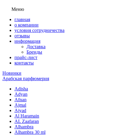
Меню
главная
о компании
условия сотрудничества
отзывы
информация
Доставка
Бренды
прайс-лист
контакты
Новинки
Арабская парфюмерия
Adisha
Adyan
Afnan
Ajmal
Ajyad
Al Haramain
AL Zaafaran
Alhambra
Alhambra 30 ml