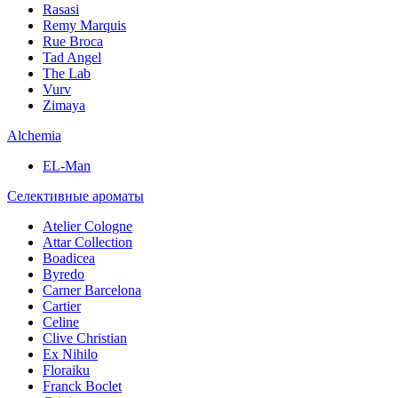
Rasasi
Remy Marquis
Rue Broca
Tad Angel
The Lab
Vurv
Zimaya
Alchemia
EL-Man
Селективные ароматы
Atelier Cologne
Attar Collection
Boadicea
Byredo
Carner Barcelona
Cartier
Celine
Clive Christian
Ex Nihilo
Floraiku
Franck Boclet