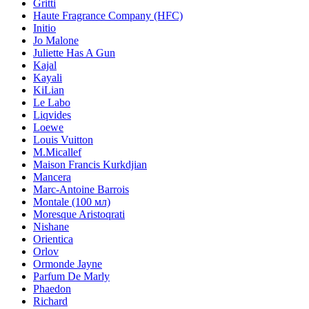
Gritti
Haute Fragrance Company (HFC)
Initio
Jo Malone
Juliette Has A Gun
Kajal
Kayali
KiLian
Le Labo
Liqvides
Loewe
Louis Vuitton
M.Micallef
Maison Francis Kurkdjian
Mancera
Marc-Antoine Barrois
Montale (100 мл)
Moresque Aristoqrati
Nishane
Orientica
Orlov
Ormonde Jayne
Parfum De Marly
Phaedon
Richard