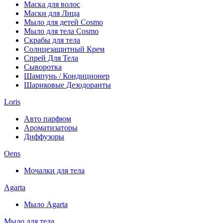
Маска для волос
Маски для Лица
Мыло для детей Cosmo
Мыло для тела Cosmo
Скрабы для тела
Солнцезащитный Крем
Спрей Для Тела
Сыворотка
Шампунь / Кондиционер
Шариковые Дезодоранты
Loris
Авто парфюм
Ароматизаторы
Диффузоры
Oens
Мочалки для тела
Agarta
Мыло Agarta
Мыло для тела