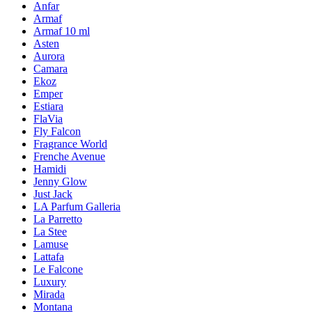
Anfar
Armaf
Armaf 10 ml
Asten
Aurora
Camara
Ekoz
Emper
Estiara
FlaVia
Fly Falcon
Fragrance World
Frenche Avenue
Hamidi
Jenny Glow
Just Jack
LA Parfum Galleria
La Parretto
La Stee
Lamuse
Lattafa
Le Falcone
Luxury
Mirada
Montana