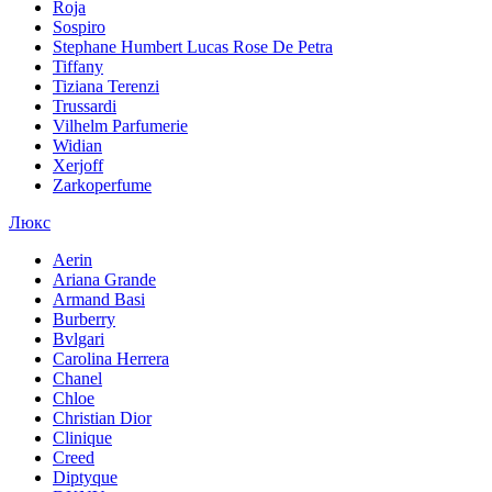
Roja
Sospiro
Stephane Humbert Lucas Rose De Petra
Tiffany
Tiziana Terenzi
Trussardi
Vilhelm Parfumerie
Widian
Xerjoff
Zarkoperfume
Люкс
Aerin
Ariana Grande
Armand Basi
Burberry
Bvlgari
Carolina Herrera
Chanel
Chloe
Christian Dior
Clinique
Creed
Diptyque