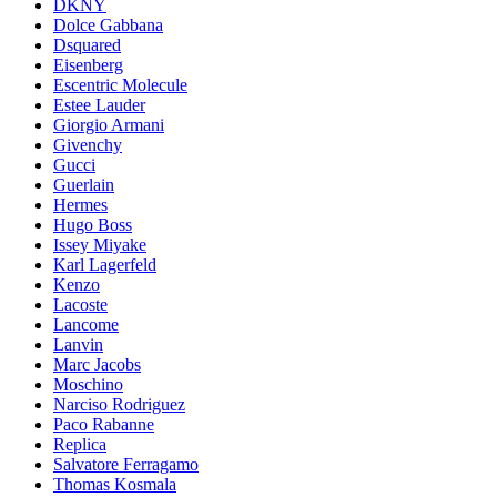
DKNY
Dolce Gabbana
Dsquared
Eisenberg
Escentric Molecule
Estee Lauder
Giorgio Armani
Givenchy
Gucci
Guerlain
Hermes
Hugo Boss
Issey Miyake
Karl Lagerfeld
Kenzo
Lacoste
Lancome
Lanvin
Marc Jacobs
Moschino
Narciso Rodriguez
Paco Rabanne
Replica
Salvatore Ferragamo
Thomas Kosmala