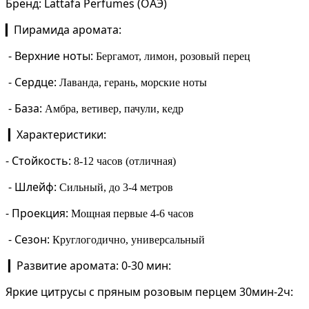
Бренд:
Lattafa Perfumes (ОАЭ)
Пирамида аромата:
▎
-
Верхние ноты:
Бергамот, лимон, розовый перец
-
Сердце:
Лаванда, герань, морские ноты
-
База:
Амбра, ветивер, пачули, кедр
Характеристики:
▎
-
Стойкость:
8-12 часов (отличная)
-
Шлейф:
Сильный, до 3-4 метров
-
Проекция:
Мощная первые 4-6 часов
-
Сезон:
Круглогодично, универсальный
Развитие аромата:
0-30 мин:
▎
Яркие цитрусы с пряным розовым перцем
30мин-2ч: