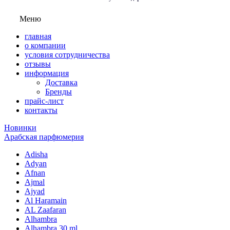
Меню
главная
о компании
условия сотрудничества
отзывы
информация
Доставка
Бренды
прайс-лист
контакты
Новинки
Арабская парфюмерия
Adisha
Adyan
Afnan
Ajmal
Ajyad
Al Haramain
AL Zaafaran
Alhambra
Alhambra 30 ml