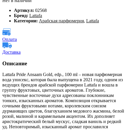
Нет в наличии
Артикул:
02568
Бренд:
Lattafa
Категории:
Арабская парфюмерия
,
Lattafa
Оплата
Доставка
Описание
Lattafa Pride Ansaam Gold, edp., 100 ml – новая парфюмерная
вода унисекс, которая была выпущена в 2021 году, одним из
ведущих брендов арабской парфюмерии Lattafa и вошла в
группу фруктовых, цветочных ароматов. Глубокие,
чувственные восточные духи адресованы поклонникам
тонких, изысканных ароматов. Композиция открывается
сочными фруктовыми нотами, королевским союзом
дурманящих цветов, благоуханием медового жасмина, белой
розой, малиной и карамельным акцентом. Их дополняет
аристократический белый мускус, сладкая ваниль и редкий
уд. Неповторимый, изысканный аромат прославился