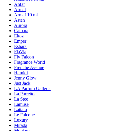
Anfar
Armaf
Armaf 10 ml
Asten
Aurora
Camara
Ekoz
Emper
Estiara
FlaVia
Fly Falcon
Fragrance World
Frenche Avenue
Hamidi
Jenny Glow
Just Jack
LA Parfum Galleria
La Parretto
La Stee
Lamuse
Lattafa
Le Falcone
Luxury
Mirada
Montana