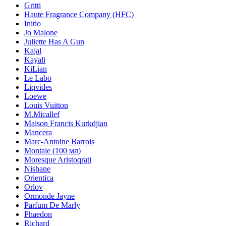
Gritti
Haute Fragrance Company (HFC)
Initio
Jo Malone
Juliette Has A Gun
Kajal
Kayali
KiLian
Le Labo
Liqvides
Loewe
Louis Vuitton
M.Micallef
Maison Francis Kurkdjian
Mancera
Marc-Antoine Barrois
Montale (100 мл)
Moresque Aristoqrati
Nishane
Orientica
Orlov
Ormonde Jayne
Parfum De Marly
Phaedon
Richard