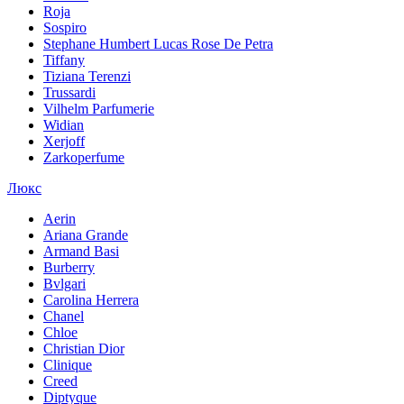
Roja
Sospiro
Stephane Humbert Lucas Rose De Petra
Tiffany
Tiziana Terenzi
Trussardi
Vilhelm Parfumerie
Widian
Xerjoff
Zarkoperfume
Люкс
Aerin
Ariana Grande
Armand Basi
Burberry
Bvlgari
Carolina Herrera
Chanel
Chloe
Christian Dior
Clinique
Creed
Diptyque