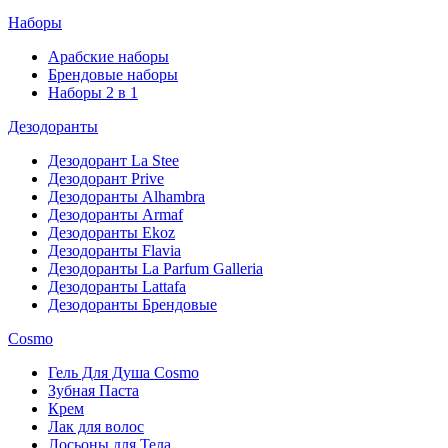
Наборы
Арабские наборы
Брендовые наборы
Наборы 2 в 1
Дезодоранты
Дезодорант La Stee
Дезодорант Prive
Дезодоранты Alhambra
Дезодоранты Armaf
Дезодоранты Ekoz
Дезодоранты Flavia
Дезодоранты La Parfum Galleria
Дезодоранты Lattafa
Дезодоранты Брендовые
Cosmo
Гель Для Душа Cosmo
Зубная Паста
Крем
Лак для волос
Лосьоны для Тела