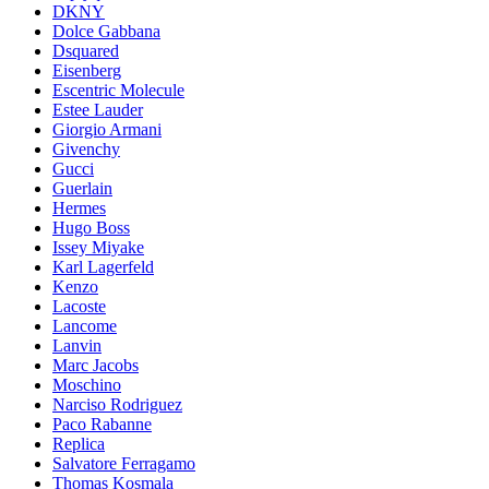
DKNY
Dolce Gabbana
Dsquared
Eisenberg
Escentric Molecule
Estee Lauder
Giorgio Armani
Givenchy
Gucci
Guerlain
Hermes
Hugo Boss
Issey Miyake
Karl Lagerfeld
Kenzo
Lacoste
Lancome
Lanvin
Marc Jacobs
Moschino
Narciso Rodriguez
Paco Rabanne
Replica
Salvatore Ferragamo
Thomas Kosmala