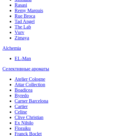
Rasasi
Remy Marquis
Rue Broca
Tad Angel
The Lab
Vurv
Zimaya
Alchemia
EL-Man
Селективные ароматы
Atelier Cologne
Attar Collection
Boadicea
Byredo
Carner Barcelona
Cartier
Celine
Clive Christian
Ex Nihilo
Floraiku
Franck Boclet