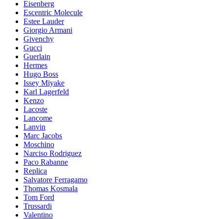
Eisenberg
Escentric Molecule
Estee Lauder
Giorgio Armani
Givenchy
Gucci
Guerlain
Hermes
Hugo Boss
Issey Miyake
Karl Lagerfeld
Kenzo
Lacoste
Lancome
Lanvin
Marc Jacobs
Moschino
Narciso Rodriguez
Paco Rabanne
Replica
Salvatore Ferragamo
Thomas Kosmala
Tom Ford
Trussardi
Valentino