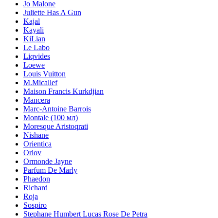
Jo Malone
Juliette Has A Gun
Kajal
Kayali
KiLian
Le Labo
Liqvides
Loewe
Louis Vuitton
M.Micallef
Maison Francis Kurkdjian
Mancera
Marc-Antoine Barrois
Montale (100 мл)
Moresque Aristoqrati
Nishane
Orientica
Orlov
Ormonde Jayne
Parfum De Marly
Phaedon
Richard
Roja
Sospiro
Stephane Humbert Lucas Rose De Petra