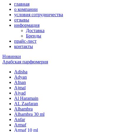
главная
о компании
условия сотрудничества
отзывы
информация
Доставка
Бренды
прайс-лист
контакты
Новинки
Арабская парфюмерия
Adisha
Adyan
Afnan
Ajmal
Ajyad
Al Haramain
AL Zaafaran
Alhambra
Alhambra 30 ml
Anfar
Armaf
Armaf 10 ml