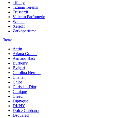
Tiffany
Tiziana Terenzi
Trussardi
Vilhelm Parfumerie
Widian
Xerjoff
Zarkoperfume
Люкс
Aerin
Ariana Grande
Armand Basi
Burberry
Bvlgari
Carolina Herrera
Chanel
Chloe
Christian Dior
Clinique
Creed
Diptyque
DKNY
Dolce Gabbana
Dsquared