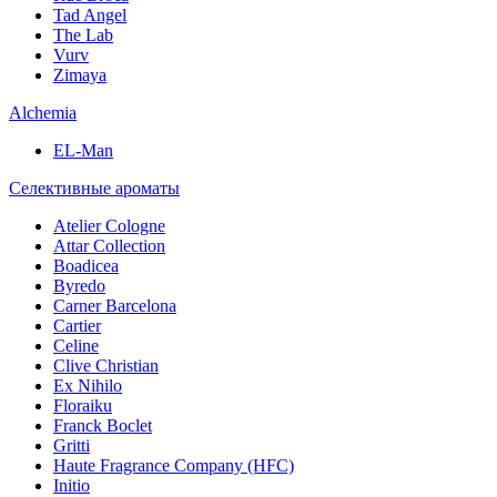
Tad Angel
The Lab
Vurv
Zimaya
Alchemia
EL-Man
Селективные ароматы
Atelier Cologne
Attar Collection
Boadicea
Byredo
Carner Barcelona
Cartier
Celine
Clive Christian
Ex Nihilo
Floraiku
Franck Boclet
Gritti
Haute Fragrance Company (HFC)
Initio