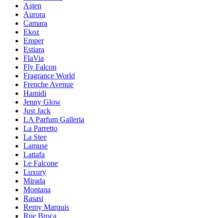
Asten
Aurora
Camara
Ekoz
Emper
Estiara
FlaVia
Fly Falcon
Fragrance World
Frenche Avenue
Hamidi
Jenny Glow
Just Jack
LA Parfum Galleria
La Parretto
La Stee
Lamuse
Lattafa
Le Falcone
Luxury
Mirada
Montana
Rasasi
Remy Marquis
Rue Broca