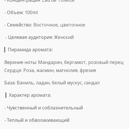
-
Концентрация
: Eau de Toilette
-
Объем
: 100ml
-
Семейство
: Восточное, цветочное
-
Целевая аудитория
: Женский
Пирамида аромата:
▎
Верхние ноты
: Мандарин, бергамот, розовый перец
Сердце
: Роза, жасмин, магнолия, фрезия
База
: Ваниль, ладан, белый мускус, сандал
Характер аромата:
▎
- Чувственный и соблазнительный
- Теплый и обволакивающий