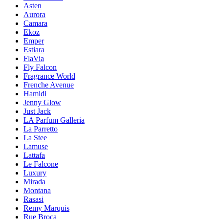
Asten
Aurora
Camara
Ekoz
Emper
Estiara
FlaVia
Fly Falcon
Fragrance World
Frenche Avenue
Hamidi
Jenny Glow
Just Jack
LA Parfum Galleria
La Parretto
La Stee
Lamuse
Lattafa
Le Falcone
Luxury
Mirada
Montana
Rasasi
Remy Marquis
Rue Broca