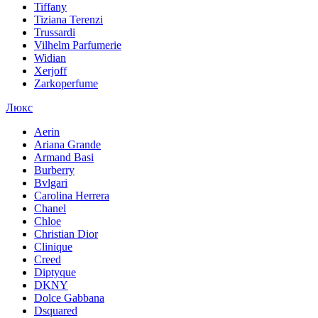
Tiffany
Tiziana Terenzi
Trussardi
Vilhelm Parfumerie
Widian
Xerjoff
Zarkoperfume
Люкс
Aerin
Ariana Grande
Armand Basi
Burberry
Bvlgari
Carolina Herrera
Chanel
Chloe
Christian Dior
Clinique
Creed
Diptyque
DKNY
Dolce Gabbana
Dsquared