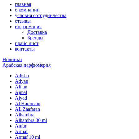
главная
о компании
условия сотрудничества
отзывы
информация
Доставка
Бренды
прайс-лист
контакты
Новинки
Арабская парфюмерия
Adisha
Adyan
Afnan
Ajmal
Ajyad
Al Haramain
AL Zaafaran
Alhambra
Alhambra 30 ml
Anfar
Armaf
Armaf 10 ml