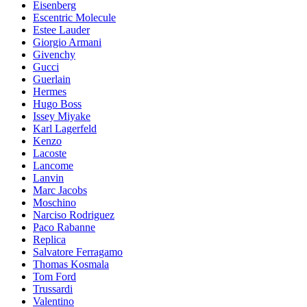
Eisenberg
Escentric Molecule
Estee Lauder
Giorgio Armani
Givenchy
Gucci
Guerlain
Hermes
Hugo Boss
Issey Miyake
Karl Lagerfeld
Kenzo
Lacoste
Lancome
Lanvin
Marc Jacobs
Moschino
Narciso Rodriguez
Paco Rabanne
Replica
Salvatore Ferragamo
Thomas Kosmala
Tom Ford
Trussardi
Valentino