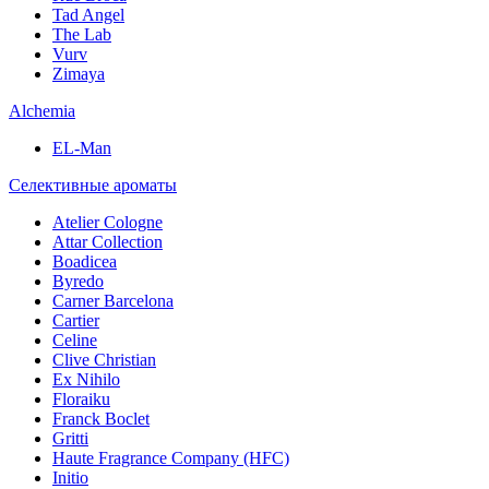
Tad Angel
The Lab
Vurv
Zimaya
Alchemia
EL-Man
Селективные ароматы
Atelier Cologne
Attar Collection
Boadicea
Byredo
Carner Barcelona
Cartier
Celine
Clive Christian
Ex Nihilo
Floraiku
Franck Boclet
Gritti
Haute Fragrance Company (HFC)
Initio