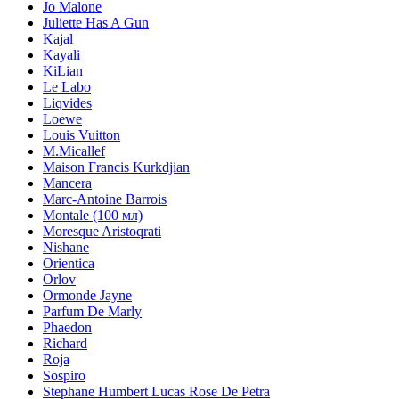
Jo Malone
Juliette Has A Gun
Kajal
Kayali
KiLian
Le Labo
Liqvides
Loewe
Louis Vuitton
M.Micallef
Maison Francis Kurkdjian
Mancera
Marc-Antoine Barrois
Montale (100 мл)
Moresque Aristoqrati
Nishane
Orientica
Orlov
Ormonde Jayne
Parfum De Marly
Phaedon
Richard
Roja
Sospiro
Stephane Humbert Lucas Rose De Petra