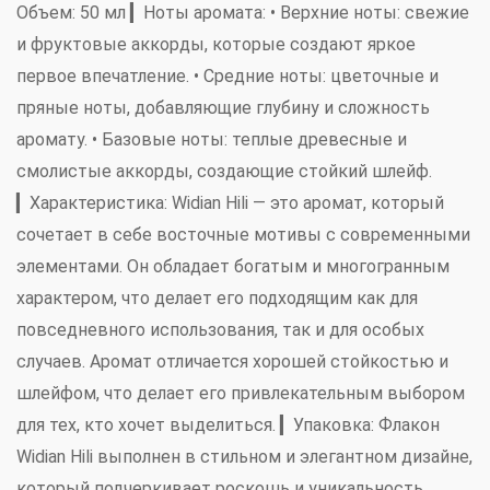
Объем:
50 мл ▎
Ноты аромата:
•
Верхние ноты:
свежие
и фруктовые аккорды, которые создают яркое
первое впечатление. •
Средние ноты:
цветочные и
пряные ноты, добавляющие глубину и сложность
аромату. •
Базовые ноты:
теплые древесные и
смолистые аккорды, создающие стойкий шлейф.
▎
Характеристика:
Widian Hili — это аромат, который
сочетает в себе восточные мотивы с современными
элементами. Он обладает богатым и многогранным
характером, что делает его подходящим как для
повседневного использования, так и для особых
случаев. Аромат отличается хорошей стойкостью и
шлейфом, что делает его привлекательным выбором
для тех, кто хочет выделиться. ▎
Упаковка:
Флакон
Widian Hili выполнен в стильном и элегантном дизайне,
который подчеркивает роскошь и уникальность