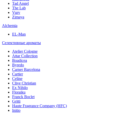
Tad Angel
The Lab
Vurv
Zimaya
Alchemia
EL-Man
Селективные ароматы
Atelier Cologne
Attar Collection
Boadicea
Byredo
Carner Barcelona
Cartier
Celine
Clive Christian
Ex Nihilo
Floraiku
Franck Boclet
Gritti
Haute Fragrance Company (HFC)
Initio