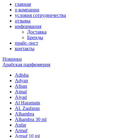
главная
о компании
условия сотрудничества
отзывы
информация
Доставка
Бренды
прайс-лист
контакты
Новинки
Арабская парфюмерия
Adisha
Adyan
Afnan
Ajmal
Ajyad
Al Haramain
AL Zaafaran
Alhambra
Alhambra 30 ml
Anfar
Armaf
Armaf 10 ml