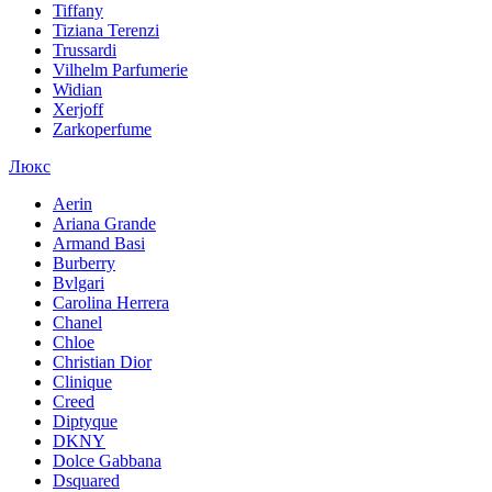
Tiffany
Tiziana Terenzi
Trussardi
Vilhelm Parfumerie
Widian
Xerjoff
Zarkoperfume
Люкс
Aerin
Ariana Grande
Armand Basi
Burberry
Bvlgari
Carolina Herrera
Chanel
Chloe
Christian Dior
Clinique
Creed
Diptyque
DKNY
Dolce Gabbana
Dsquared