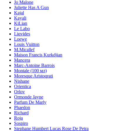
Jo Malone
Juliette Has A Gun
Kajal
Kayali
KiLian
Le Labo
Liqvides
Loewe
Louis Vuitton
M.Micallef
Maison Francis Kurkdjian
Mancera
Marc-Antoine Barrois
Montale (100 мл)
Moresque Aristoqrati
Nishane
Orientica
Orlov
Ormonde Jayne
Parfum De Marly
Phaedon
Richard
Roja
Sospiro
Stephane Humbert Lucas Rose De Petra