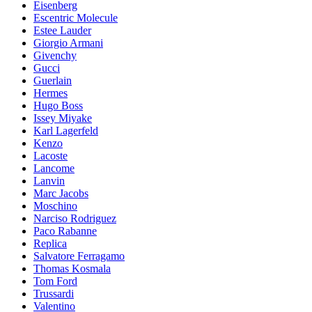
Eisenberg
Escentric Molecule
Estee Lauder
Giorgio Armani
Givenchy
Gucci
Guerlain
Hermes
Hugo Boss
Issey Miyake
Karl Lagerfeld
Kenzo
Lacoste
Lancome
Lanvin
Marc Jacobs
Moschino
Narciso Rodriguez
Paco Rabanne
Replica
Salvatore Ferragamo
Thomas Kosmala
Tom Ford
Trussardi
Valentino