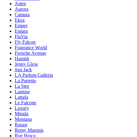
Asten
Aurora
Camara
Ekoz
Emper
Estiara
FlaVia
Fly Falcon
Fragrance World
Frenche Avenue
Hamidi
Jenny Glow
Just Jack
LA Parfum Galleria
La Parretto
La Stee
Lamuse
Lattafa
Le Falcone
Luxury
Mirada
Montana
Rasasi
Remy Marquis
Rue Broca