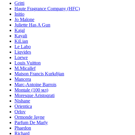
Gritti
Haute Fragrance Company (HFC)
Initio
Jo Malone
Juliette Has A Gun
Kajal
Kayali
KiLian
Le Labo
Liqvides
Loewe
Louis Vuitton
M.Micallef
Maison Francis Kurkdjian
Mancera
Marc-Antoine Barrois
Montale (100 мл)
Moresque Aristoqrati
Nishane
Orientica
Orlov
Ormonde Jayne
Parfum De Marly
Phaedon
Richard