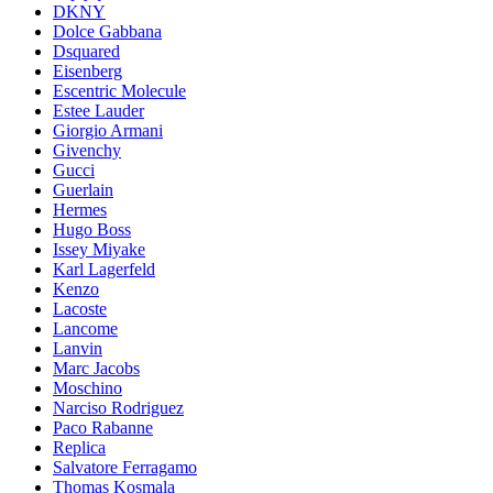
DKNY
Dolce Gabbana
Dsquared
Eisenberg
Escentric Molecule
Estee Lauder
Giorgio Armani
Givenchy
Gucci
Guerlain
Hermes
Hugo Boss
Issey Miyake
Karl Lagerfeld
Kenzo
Lacoste
Lancome
Lanvin
Marc Jacobs
Moschino
Narciso Rodriguez
Paco Rabanne
Replica
Salvatore Ferragamo
Thomas Kosmala