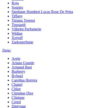
Roja
Sospiro
Stephane Humbert Lucas Rose De Petra
Tiffany
Tiziana Terenzi
Trussardi
Vilhelm Parfumerie
Widian
Xerjoff
Zarkoperfume
Люкс
Aerin
Ariana Grande
Armand Basi
Burberry
Bvlgari
Carolina Herrera
Chanel
Chloe
Christian Dior
Clinique
Creed
Diptyque