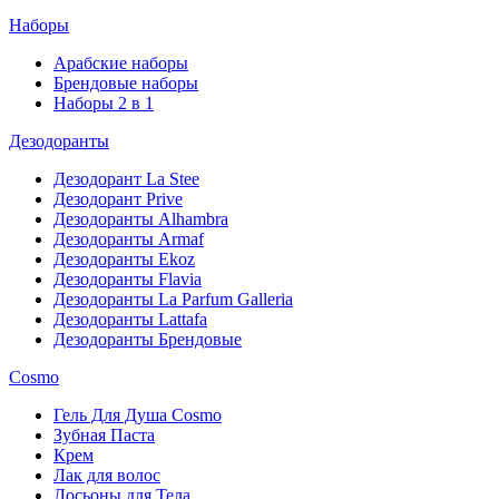
Наборы
Арабские наборы
Брендовые наборы
Наборы 2 в 1
Дезодоранты
Дезодорант La Stee
Дезодорант Prive
Дезодоранты Alhambra
Дезодоранты Armaf
Дезодоранты Ekoz
Дезодоранты Flavia
Дезодоранты La Parfum Galleria
Дезодоранты Lattafa
Дезодоранты Брендовые
Cosmo
Гель Для Душа Cosmo
Зубная Паста
Крем
Лак для волос
Лосьоны для Тела