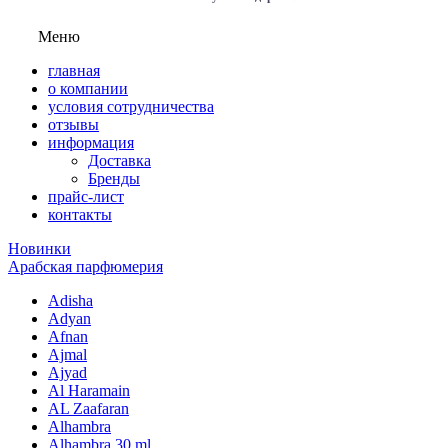
Меню
главная
о компании
условия сотрудничества
отзывы
информация
Доставка
Бренды
прайс-лист
контакты
Новинки
Арабская парфюмерия
Adisha
Adyan
Afnan
Ajmal
Ajyad
Al Haramain
AL Zaafaran
Alhambra
Alhambra 30 ml