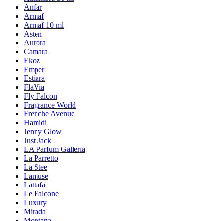
Anfar
Armaf
Armaf 10 ml
Asten
Aurora
Camara
Ekoz
Emper
Estiara
FlaVia
Fly Falcon
Fragrance World
Frenche Avenue
Hamidi
Jenny Glow
Just Jack
LA Parfum Galleria
La Parretto
La Stee
Lamuse
Lattafa
Le Falcone
Luxury
Mirada
Montana