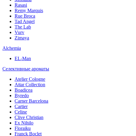
Rasasi
Remy Marquis
Rue Broca
Tad Angel
The Lab
Vurv
Zimaya
Alchemia
EL-Man
Селективные ароматы
Atelier Cologne
Attar Collection
Boadicea
Byredo
Carner Barcelona
Cartier
Celine
Clive Christian
Ex Nihilo
Floraiku
Franck Boclet