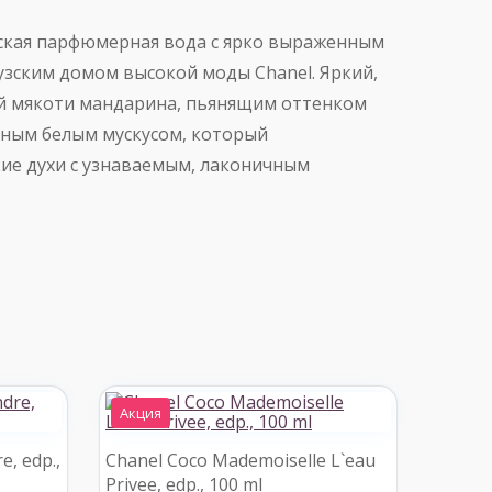
 женская парфюмерная вода с ярко выраженным
зским домом высокой моды Chanel. Яркий,
й мякоти мандарина, пьянящим оттенком
нным белым мускусом, который
ие духи с узнаваемым, лаконичным
Акция
, edp.,
Chanel Coco Mademoiselle L`eau
Privee, edp., 100 ml