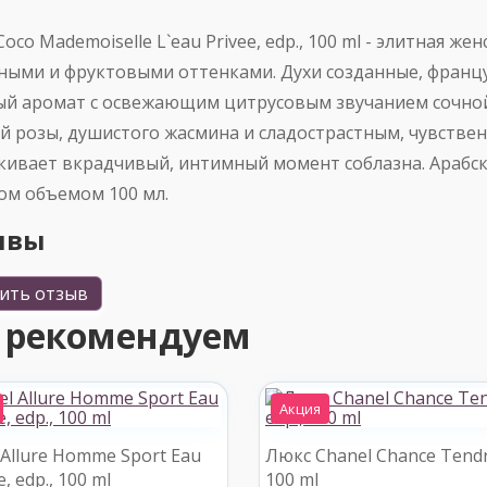
Coco Mademoiselle L`eau Privee, edp., 100 ml - элитная
ными и фруктовыми оттенками. Духи созданные, францу
ый аромат с освежающим цитрусовым звучанием сочно
й розы, душистого жасмина и сладострастным, чувстве
кивает вкрадчивый, интимный момент соблазна. Арабск
ом объемом 100 мл.
ывы
ить отзыв
 рекомендуем
Акция
 Allure Homme Sport Eau
Люкс Chanel Chance Tendre
, edp., 100 ml
100 ml