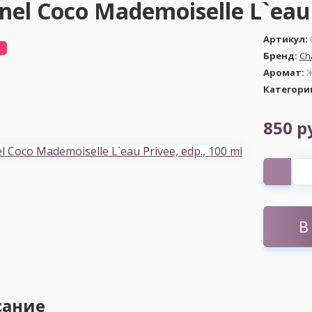
nel Coco Mademoiselle L`eau 
Артикул:
Бренд:
Ch
Аромат:
Ж
Категори
850 р
В
сание