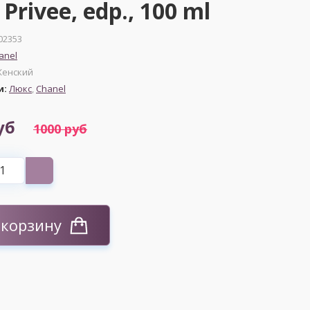
Privee, edp., 100 ml
02353
anel
енский
и:
Люкс
,
Chanel
уб
1000 руб
 корзину