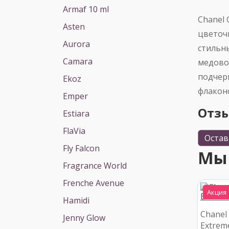
Armaf 10 ml
Chanel 
Asten
цветоч
Aurora
стильн
Camara
медово
подчер
Ekoz
флакон
Emper
Отз
Estiara
FlaVia
Остав
Fly Falcon
Мы
Fragrance World
Frenche Avenue
Акция
Hamidi
Chanel
Jenny Glow
Extreme