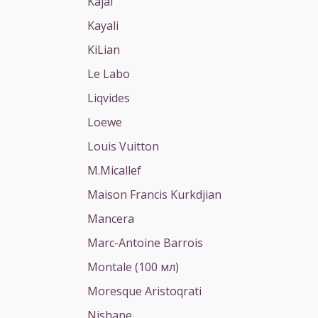
Kajal
Kayali
KiLian
Le Labo
Liqvides
Loewe
Louis Vuitton
M.Micallef
Maison Francis Kurkdjian
Mancera
Marc-Antoine Barrois
Montale (100 мл)
Moresque Aristoqrati
Nishane