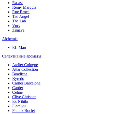
Rasasi
Remy Marquis
Rue Broca
Tad Angel
The Lab
Vurv
Zimaya
Alchemia
EL-Man
Селективные ароматы
Atelier Cologne
Attar Collection
Boadicea
Byredo
Carner Barcelona
Cartier
Celine
Clive Christian
Ex Nihilo
Floraiku
Franck Boclet