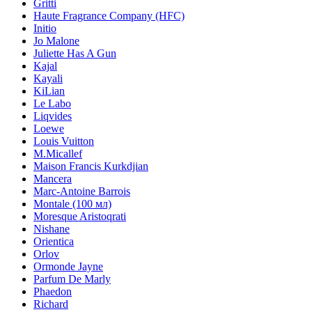
Gritti
Haute Fragrance Company (HFC)
Initio
Jo Malone
Juliette Has A Gun
Kajal
Kayali
KiLian
Le Labo
Liqvides
Loewe
Louis Vuitton
M.Micallef
Maison Francis Kurkdjian
Mancera
Marc-Antoine Barrois
Montale (100 мл)
Moresque Aristoqrati
Nishane
Orientica
Orlov
Ormonde Jayne
Parfum De Marly
Phaedon
Richard