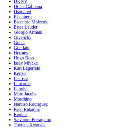
DKNY
Dolce Gabbana
Dsquared
Eisenberg
Escentric Molecule
Estee Lauder
Giorgio Armani
Givenchy
Gucci
Guerlain
Hermes
Hugo Boss
Issey Miyake
Karl Lagerfeld
Kenzo
Lacoste
Lancome
Lanvin
Marc Jacobs
Moschino
Narciso Rodriguez
Paco Rabanne
Replica
Salvatore Ferragamo
Thomas Kosmala