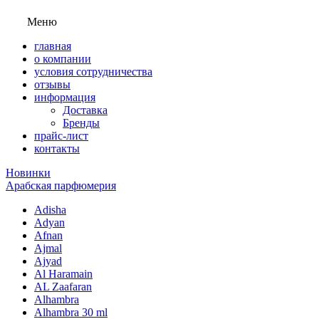
Меню
главная
о компании
условия сотрудничества
отзывы
информация
Доставка
Бренды
прайс-лист
контакты
Новинки
Арабская парфюмерия
Adisha
Adyan
Afnan
Ajmal
Ajyad
Al Haramain
AL Zaafaran
Alhambra
Alhambra 30 ml