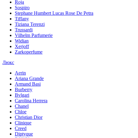
Roja
Sospiro
Stephane Humbert Lucas Rose De Petra
Tiffany
Tiziana Terenzi
Trussardi
Vilhelm Parfumerie
Widian
Xerjoff
Zarkoperfume
Люкс
Aerin
Ariana Grande
Armand Basi
Burberry
Bvlgari
Carolina Herrera
Chanel
Chloe
Christian Dior
Clinique
Creed
Diptyque