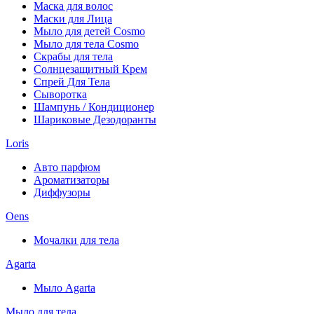
Маска для волос
Маски для Лица
Мыло для детей Cosmo
Мыло для тела Cosmo
Скрабы для тела
Солнцезащитный Крем
Спрей Для Тела
Сыворотка
Шампунь / Кондиционер
Шариковые Дезодоранты
Loris
Авто парфюм
Ароматизаторы
Диффузоры
Oens
Мочалки для тела
Agarta
Мыло Agarta
Мыло для тела