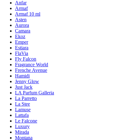
Anfar
Armaf
Armaf 10 ml
Asten
Aurora
Camara
Ekoz
Emper
Estiara
FlaVia
Fly Falcon
Fragrance World
Frenche Avenue
Hamidi
Jenny Glow
Just Jack
LA Parfum Galleria
La Parretto
La Stee
Lamuse
Lattafa
Le Falcone
Luxury
Mirada
Montana