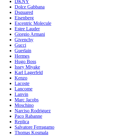
DKNY
Dolce Gabbana
Dsquared
Eisenberg
Escentric Molecule
Estee Lauder
Giorgio Armani
Givenchy
Gucci
Guerlain
Hermes
Hugo Boss
Issey Miyake
Karl Lagerfeld
Kenzo
Lacoste
Lancome
Lanvin
Marc Jacobs
Moschino
Narciso Rodriguez
Paco Rabanne
Replica
Salvatore Ferragamo
Thomas Kosmala