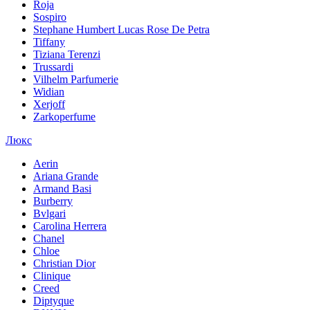
Roja
Sospiro
Stephane Humbert Lucas Rose De Petra
Tiffany
Tiziana Terenzi
Trussardi
Vilhelm Parfumerie
Widian
Xerjoff
Zarkoperfume
Люкс
Aerin
Ariana Grande
Armand Basi
Burberry
Bvlgari
Carolina Herrera
Chanel
Chloe
Christian Dior
Clinique
Creed
Diptyque