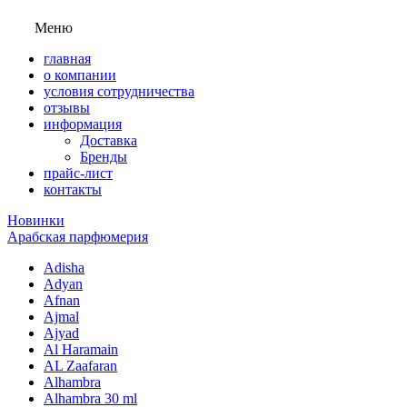
Меню
главная
о компании
условия сотрудничества
отзывы
информация
Доставка
Бренды
прайс-лист
контакты
Новинки
Арабская парфюмерия
Adisha
Adyan
Afnan
Ajmal
Ajyad
Al Haramain
AL Zaafaran
Alhambra
Alhambra 30 ml