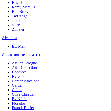
Rasasi
Remy Marquis
Rue Broca
Tad Angel
The Lab
Vurv
Zimaya
Alchemia
EL-Man
Селективные ароматы
Atelier Cologne
Attar Collection
Boadicea
Byredo
Carner Barcelona
Cartier
Celine
Clive Christian
Ex Nihilo
Floraiku
Franck Boclet