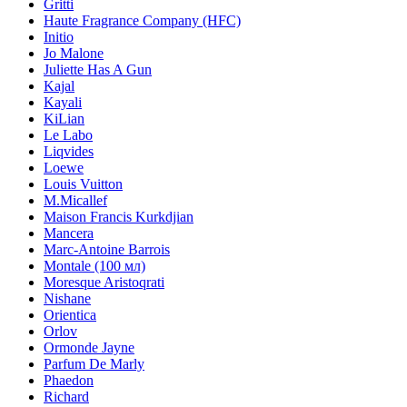
Gritti
Haute Fragrance Company (HFC)
Initio
Jo Malone
Juliette Has A Gun
Kajal
Kayali
KiLian
Le Labo
Liqvides
Loewe
Louis Vuitton
M.Micallef
Maison Francis Kurkdjian
Mancera
Marc-Antoine Barrois
Montale (100 мл)
Moresque Aristoqrati
Nishane
Orientica
Orlov
Ormonde Jayne
Parfum De Marly
Phaedon
Richard