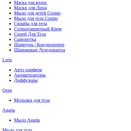
Маска для волос
Маски для Лица
Мыло для детей Cosmo
Мыло для тела Cosmo
Скрабы для тела
Солнцезащитный Крем
Спрей Для Тела
Сыворотка
Шампунь / Кондиционер
Шариковые Дезодоранты
Loris
Авто парфюм
Ароматизаторы
Диффузоры
Oens
Мочалки для тела
Agarta
Мыло Agarta
Мыло для тела