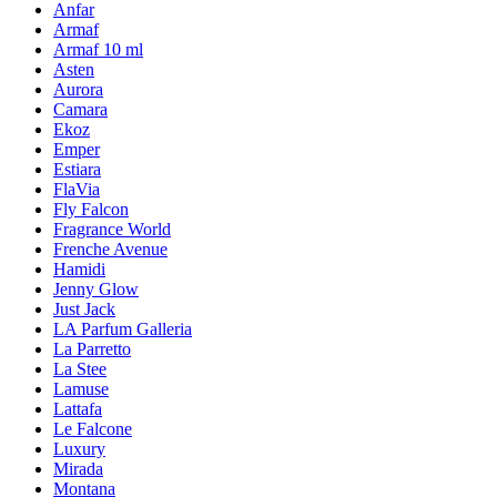
Anfar
Armaf
Armaf 10 ml
Asten
Aurora
Camara
Ekoz
Emper
Estiara
FlaVia
Fly Falcon
Fragrance World
Frenche Avenue
Hamidi
Jenny Glow
Just Jack
LA Parfum Galleria
La Parretto
La Stee
Lamuse
Lattafa
Le Falcone
Luxury
Mirada
Montana