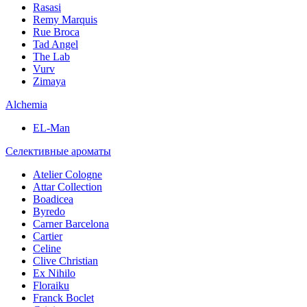
Rasasi
Remy Marquis
Rue Broca
Tad Angel
The Lab
Vurv
Zimaya
Alchemia
EL-Man
Селективные ароматы
Atelier Cologne
Attar Collection
Boadicea
Byredo
Carner Barcelona
Cartier
Celine
Clive Christian
Ex Nihilo
Floraiku
Franck Boclet