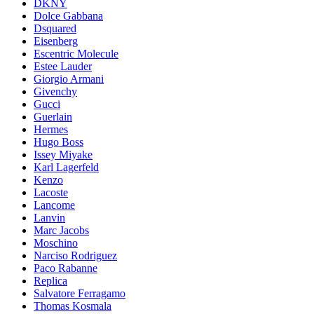
DKNY
Dolce Gabbana
Dsquared
Eisenberg
Escentric Molecule
Estee Lauder
Giorgio Armani
Givenchy
Gucci
Guerlain
Hermes
Hugo Boss
Issey Miyake
Karl Lagerfeld
Kenzo
Lacoste
Lancome
Lanvin
Marc Jacobs
Moschino
Narciso Rodriguez
Paco Rabanne
Replica
Salvatore Ferragamo
Thomas Kosmala