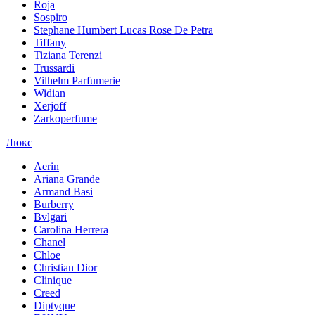
Roja
Sospiro
Stephane Humbert Lucas Rose De Petra
Tiffany
Tiziana Terenzi
Trussardi
Vilhelm Parfumerie
Widian
Xerjoff
Zarkoperfume
Люкс
Aerin
Ariana Grande
Armand Basi
Burberry
Bvlgari
Carolina Herrera
Chanel
Chloe
Christian Dior
Clinique
Creed
Diptyque