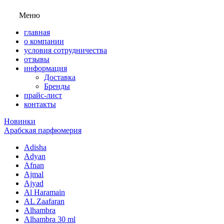
Меню
главная
о компании
условия сотрудничества
отзывы
информация
Доставка
Бренды
прайс-лист
контакты
Новинки
Арабская парфюмерия
Adisha
Adyan
Afnan
Ajmal
Ajyad
Al Haramain
AL Zaafaran
Alhambra
Alhambra 30 ml