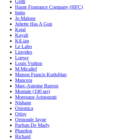
Gritti
Haute Fragrance Company (HFC)
Initio
Jo Malone
Juliette Has A Gun
Kajal
Kayali
KiLian
Le Labo
Liqvides
Loewe
Louis Vuitton
M.Micallef
Maison Francis Kurkdjian
Mancera
Marc-Antoine Barrois
Montale (100 мл)
Moresque Aristoqrati
Nishane
Orientica
Orlov
Ormonde Jayne
Parfum De Marly
Phaedon
Richard