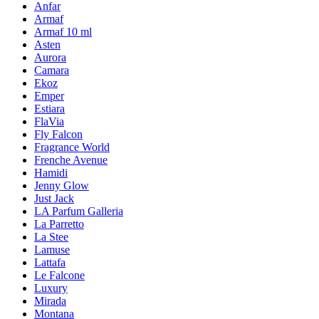
Anfar
Armaf
Armaf 10 ml
Asten
Aurora
Camara
Ekoz
Emper
Estiara
FlaVia
Fly Falcon
Fragrance World
Frenche Avenue
Hamidi
Jenny Glow
Just Jack
LA Parfum Galleria
La Parretto
La Stee
Lamuse
Lattafa
Le Falcone
Luxury
Mirada
Montana