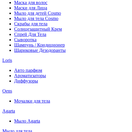
Маска для волос
Маски для Лица
Мыло для детей Cosmo
Мыло для тела Cosmo
Скрабы для тела
Солнцезащитный Крем
Спрей Для Тела
Сыворотка
Шампунь / Кондиционер
Шариковые Дезодоранты
Loris
Авто парфюм
Ароматизаторы
Диффузоры
Oens
Мочалки для тела
Agarta
Мыло Agarta
Мыло для тела