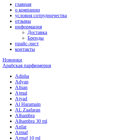
главная
о компании
условия сотрудничества
отзывы
информация
Доставка
Бренды
прайс-лист
контакты
Новинки
Арабская парфюмерия
Adisha
Adyan
Afnan
Ajmal
Ajyad
Al Haramain
AL Zaafaran
Alhambra
Alhambra 30 ml
Anfar
Armaf
Armaf 10 ml