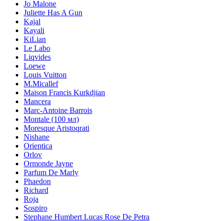
Jo Malone
Juliette Has A Gun
Kajal
Kayali
KiLian
Le Labo
Liqvides
Loewe
Louis Vuitton
M.Micallef
Maison Francis Kurkdjian
Mancera
Marc-Antoine Barrois
Montale (100 мл)
Moresque Aristoqrati
Nishane
Orientica
Orlov
Ormonde Jayne
Parfum De Marly
Phaedon
Richard
Roja
Sospiro
Stephane Humbert Lucas Rose De Petra