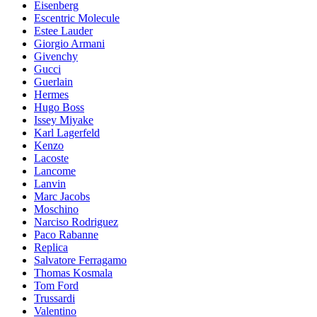
Eisenberg
Escentric Molecule
Estee Lauder
Giorgio Armani
Givenchy
Gucci
Guerlain
Hermes
Hugo Boss
Issey Miyake
Karl Lagerfeld
Kenzo
Lacoste
Lancome
Lanvin
Marc Jacobs
Moschino
Narciso Rodriguez
Paco Rabanne
Replica
Salvatore Ferragamo
Thomas Kosmala
Tom Ford
Trussardi
Valentino