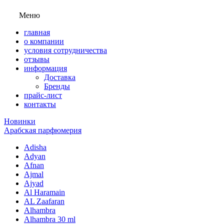
Меню
главная
о компании
условия сотрудничества
отзывы
информация
Доставка
Бренды
прайс-лист
контакты
Новинки
Арабская парфюмерия
Adisha
Adyan
Afnan
Ajmal
Ajyad
Al Haramain
AL Zaafaran
Alhambra
Alhambra 30 ml