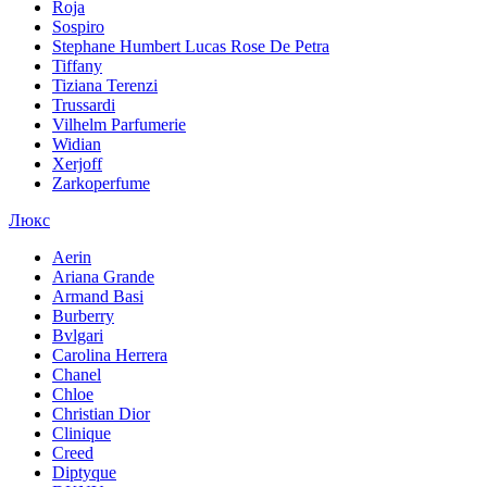
Roja
Sospiro
Stephane Humbert Lucas Rose De Petra
Tiffany
Tiziana Terenzi
Trussardi
Vilhelm Parfumerie
Widian
Xerjoff
Zarkoperfume
Люкс
Aerin
Ariana Grande
Armand Basi
Burberry
Bvlgari
Carolina Herrera
Chanel
Chloe
Christian Dior
Clinique
Creed
Diptyque