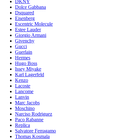
DKNY
Dolce Gabbana
Dsquared
Eisenberg
Escentric Molecule
Estee Lauder
Giorgio Armani
Givenchy
Gucci
Guerlain
Hermes
Hugo Boss
Issey Miyake
Karl Lagerfeld
Kenzo
Lacoste
Lancome
Lanvin
Marc Jacobs
Moschino
Narciso Rodriguez
Paco Rabanne
Replica
Salvatore Ferragamo
Thomas Kosmala