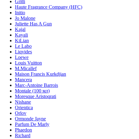
Gritti
Haute Fragrance Company (HFC)
Initio
Jo Malone
Juliette Has A Gun
Kajal
Kayali
KiLian
Le Labo
Liqvides
Loewe
Louis Vuitton
M.Micallef
Maison Francis Kurkdjian
Mancera
Marc-Antoine Barrois
Montale (100 мл)
Moresque Aristoqrati
Nishane
Orientica
Orlov
Ormonde Jayne
Parfum De Marly
Phaedon
Richard