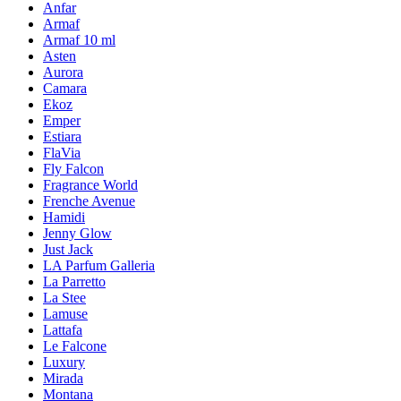
Anfar
Armaf
Armaf 10 ml
Asten
Aurora
Camara
Ekoz
Emper
Estiara
FlaVia
Fly Falcon
Fragrance World
Frenche Avenue
Hamidi
Jenny Glow
Just Jack
LA Parfum Galleria
La Parretto
La Stee
Lamuse
Lattafa
Le Falcone
Luxury
Mirada
Montana