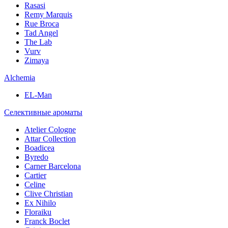
Rasasi
Remy Marquis
Rue Broca
Tad Angel
The Lab
Vurv
Zimaya
Alchemia
EL-Man
Селективные ароматы
Atelier Cologne
Attar Collection
Boadicea
Byredo
Carner Barcelona
Cartier
Celine
Clive Christian
Ex Nihilo
Floraiku
Franck Boclet