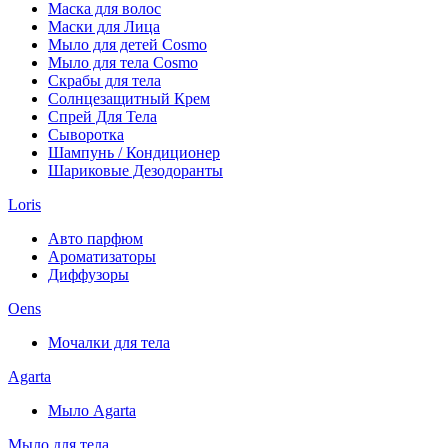
Маска для волос
Маски для Лица
Мыло для детей Cosmo
Мыло для тела Cosmo
Скрабы для тела
Солнцезащитный Крем
Спрей Для Тела
Сыворотка
Шампунь / Кондиционер
Шариковые Дезодоранты
Loris
Авто парфюм
Ароматизаторы
Диффузоры
Oens
Мочалки для тела
Agarta
Мыло Agarta
Мыло для тела