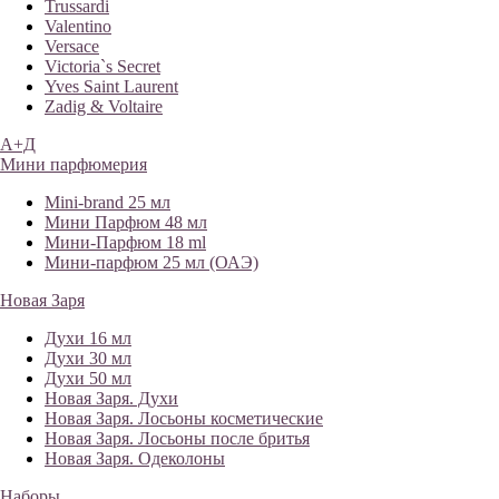
Trussardi
Valentino
Versace
Victoria`s Secret
Yves Saint Laurent
Zadig & Voltaire
А+Д
Мини парфюмерия
Mini-brand 25 мл
Мини Парфюм 48 мл
Мини-Парфюм 18 ml
Мини-парфюм 25 мл (ОАЭ)
Новая Заря
Духи 16 мл
Духи 30 мл
Духи 50 мл
Новая Заря. Духи
Новая Заря. Лосьоны косметические
Новая Заря. Лосьоны после бритья
Новая Заря. Одеколоны
Наборы