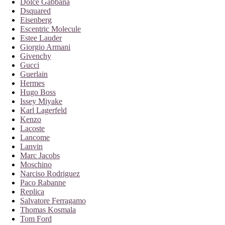
Dolce Gabbana
Dsquared
Eisenberg
Escentric Molecule
Estee Lauder
Giorgio Armani
Givenchy
Gucci
Guerlain
Hermes
Hugo Boss
Issey Miyake
Karl Lagerfeld
Kenzo
Lacoste
Lancome
Lanvin
Marc Jacobs
Moschino
Narciso Rodriguez
Paco Rabanne
Replica
Salvatore Ferragamo
Thomas Kosmala
Tom Ford