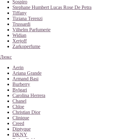
Sospiro
Stephane Humbert Lucas Rose De Petra
Tiffany
Tiziana Terenzi
Trussardi
Vilhelm Parfumerie
Widian
Xerjoff
Zarkoperfume
Люкс
Aerin
Ariana Grande
Armand Basi
Burberry
Bvlgari
Carolina Herrera
Chanel
Chloe
Christian Dior
Clinique
Creed
Diptyque
DKNY