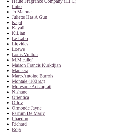
Haute Fragrance Company (HFC)
Initio
Jo Malone
Juliette Has A Gun
Kajal
Kayali
KiLian
Le Labo
Liqvides
Loewe
Louis Vuitton
M.Micallef
Maison Francis Kurkdjian
Mancera
Marc-Antoine Barrois
Montale (100 мл)
Moresque Aristoqrati
Nishane
Orientica
Orlov
Ormonde Jayne
Parfum De Marly
Phaedon
Richard
Roja