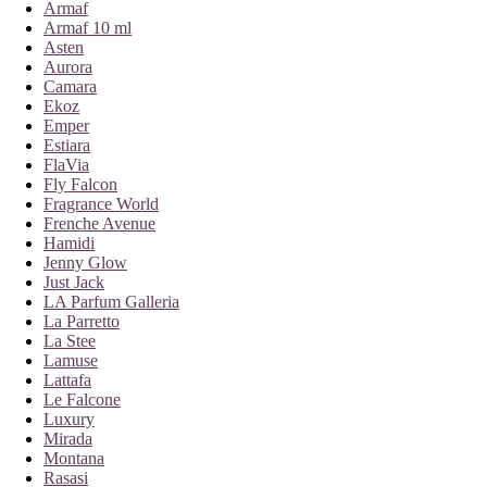
Armaf
Armaf 10 ml
Asten
Aurora
Camara
Ekoz
Emper
Estiara
FlaVia
Fly Falcon
Fragrance World
Frenche Avenue
Hamidi
Jenny Glow
Just Jack
LA Parfum Galleria
La Parretto
La Stee
Lamuse
Lattafa
Le Falcone
Luxury
Mirada
Montana
Rasasi