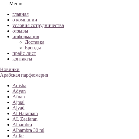
Меню
главная
о компании
условия сотрудничества
отзывы
информация
Доставка
Бренды
прайс-лист
контакты
Новинки
Арабская парфюмерия
Adisha
Adyan
Afnan
Ajmal
Ajyad
Al Haramain
AL Zaafaran
Alhambra
Alhambra 30 ml
Anfar