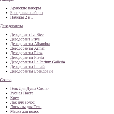
Арабские наборы
Брендовые наборы
Наборы 2 в 1
Дезодоранты
Дезодорант La Stee
Дезодорант Prive
Дезодоранты Alhambra
Дезодоранты Armaf
Дезодоранты Ekoz
Дезодоранты Flavia
Дезодоранты La Parfum Galleria
Дезодоранты Lattafa
Дезодоранты Брендовые
Cosmo
Гель Для Душа Cosmo
Зубная Паста
Крем
Лак для волос
Лосьоны для Тела
Маска для волос