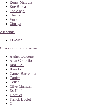
Remy Marquis
Rue Broca
Tad Angel
The Lab
Vurv
Zimaya
Alchemia
EL-Man
Селективные ароматы
Atelier Cologne
Attar Collection
Boadicea
Byredo
Carner Barcelona
Cartier
Celine
Clive Christian
Ex Nihilo
Floraiku
Franck Boclet
Gritti