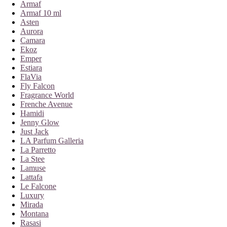
Armaf
Armaf 10 ml
Asten
Aurora
Camara
Ekoz
Emper
Estiara
FlaVia
Fly Falcon
Fragrance World
Frenche Avenue
Hamidi
Jenny Glow
Just Jack
LA Parfum Galleria
La Parretto
La Stee
Lamuse
Lattafa
Le Falcone
Luxury
Mirada
Montana
Rasasi