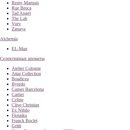
Remy Marquis
Rue Broca
Tad Angel
The Lab
Vurv
Zimaya
Alchemia
EL-Man
Селективные ароматы
Atelier Cologne
Attar Collection
Boadicea
Byredo
Carner Barcelona
Cartier
Celine
Clive Christian
Ex Nihilo
Floraiku
Franck Boclet
Gritti