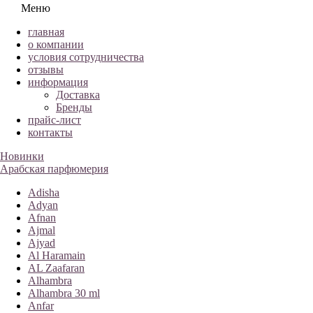
Меню
главная
о компании
условия сотрудничества
отзывы
информация
Доставка
Бренды
прайс-лист
контакты
Новинки
Арабская парфюмерия
Adisha
Adyan
Afnan
Ajmal
Ajyad
Al Haramain
AL Zaafaran
Alhambra
Alhambra 30 ml
Anfar