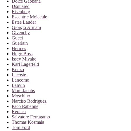
Dolce Gabbana
Dsquared
Eisenberg
Escentric Molecule
Estee Lauder
Giorgio Armani
Givenchy
Gucci
Guerlain
Hermes
Hugo Boss
Issey Miyake
Karl Lagerfeld
Kenzo
Lacoste
Lancome
Lanvin
Marc Jacobs
Moschino
Narciso Rodriguez
Paco Rabanne
Replica
Salvatore Ferragamo
Thomas Kosmala
Tom Ford