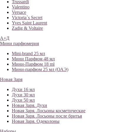
Trussardi
Valentino
Versace
Victoria`s Secret
Yves Saint Laurent
Zadig & Voltaire
А+Д
Мини парфюмерия
Mini-brand 25 мл
Мини Парфюм 48 мл
Мини-Парфюм 18 ml
Мини-парфюм 25 мл (ОАЭ)
Новая Заря
Духи 16 мл
Духи 30 мл
Духи 50 мл
Новая Заря. Духи
Новая Заря. Лосьоны косметические
Новая Заря. Лосьоны после бритья
Новая Заря. Одеколоны
Наборы