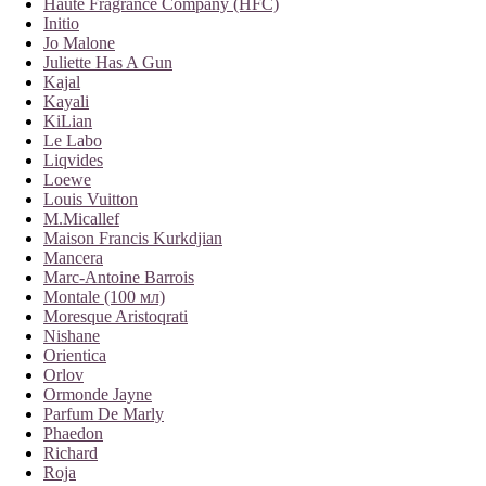
Haute Fragrance Company (HFC)
Initio
Jo Malone
Juliette Has A Gun
Kajal
Kayali
KiLian
Le Labo
Liqvides
Loewe
Louis Vuitton
M.Micallef
Maison Francis Kurkdjian
Mancera
Marc-Antoine Barrois
Montale (100 мл)
Moresque Aristoqrati
Nishane
Orientica
Orlov
Ormonde Jayne
Parfum De Marly
Phaedon
Richard
Roja