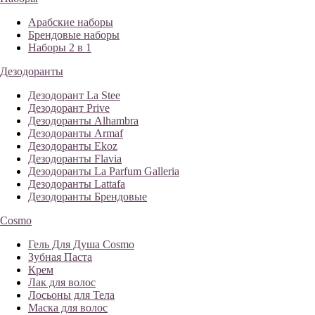
Арабские наборы
Брендовые наборы
Наборы 2 в 1
Дезодоранты
Дезодорант La Stee
Дезодорант Prive
Дезодоранты Alhambra
Дезодоранты Armaf
Дезодоранты Ekoz
Дезодоранты Flavia
Дезодоранты La Parfum Galleria
Дезодоранты Lattafa
Дезодоранты Брендовые
Cosmo
Гель Для Душа Cosmo
Зубная Паста
Крем
Лак для волос
Лосьоны для Тела
Маска для волос