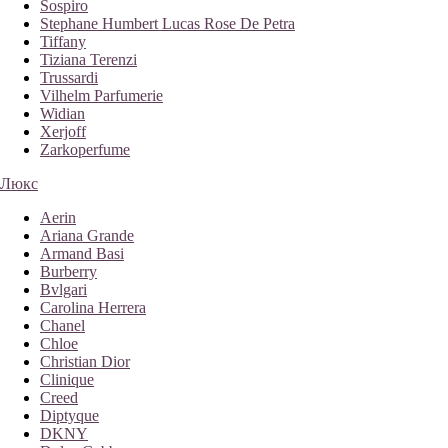
Sospiro
Stephane Humbert Lucas Rose De Petra
Tiffany
Tiziana Terenzi
Trussardi
Vilhelm Parfumerie
Widian
Xerjoff
Zarkoperfume
Люкс
Aerin
Ariana Grande
Armand Basi
Burberry
Bvlgari
Carolina Herrera
Chanel
Chloe
Christian Dior
Clinique
Creed
Diptyque
DKNY