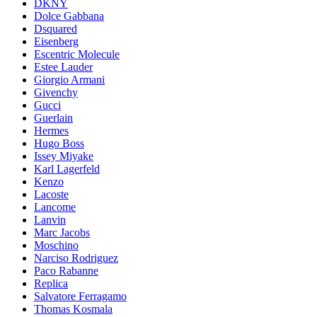
DKNY
Dolce Gabbana
Dsquared
Eisenberg
Escentric Molecule
Estee Lauder
Giorgio Armani
Givenchy
Gucci
Guerlain
Hermes
Hugo Boss
Issey Miyake
Karl Lagerfeld
Kenzo
Lacoste
Lancome
Lanvin
Marc Jacobs
Moschino
Narciso Rodriguez
Paco Rabanne
Replica
Salvatore Ferragamo
Thomas Kosmala