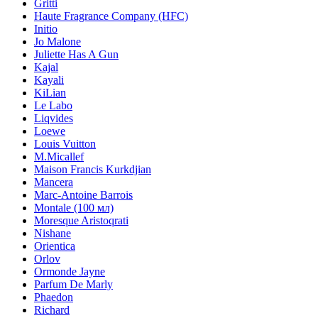
Gritti
Haute Fragrance Company (HFC)
Initio
Jo Malone
Juliette Has A Gun
Kajal
Kayali
KiLian
Le Labo
Liqvides
Loewe
Louis Vuitton
M.Micallef
Maison Francis Kurkdjian
Mancera
Marc-Antoine Barrois
Montale (100 мл)
Moresque Aristoqrati
Nishane
Orientica
Orlov
Ormonde Jayne
Parfum De Marly
Phaedon
Richard