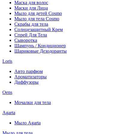
Маска для волос
Маски для Лица
Мыло для детей Cosmo
Мыло для тела Cosmo
Скрабы для тела
Солнцезащитный Крем
Спрей Для Тела
Сыворотка
Шампунь / Кондиционер
Шариковые Дезодоранты
Loris
Авто парфюм
Ароматизаторы
Диффузоры
Oens
Мочалки для тела
Agarta
Мыло Agarta
Мыло для тела