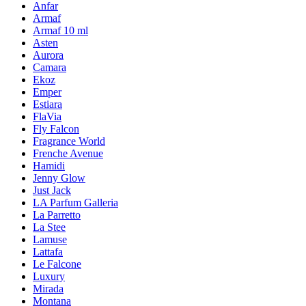
Anfar
Armaf
Armaf 10 ml
Asten
Aurora
Camara
Ekoz
Emper
Estiara
FlaVia
Fly Falcon
Fragrance World
Frenche Avenue
Hamidi
Jenny Glow
Just Jack
LA Parfum Galleria
La Parretto
La Stee
Lamuse
Lattafa
Le Falcone
Luxury
Mirada
Montana