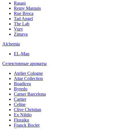
Rasasi
Remy Marquis
Rue Broca
Tad Angel
The Lab
Vurv
Zimaya
Alchemia
EL-Man
Селективные ароматы
Atelier Cologne
Attar Collection
Boadicea
Byredo
Carner Barcelona
Cartier
Celine
Clive Christian
Ex Nihilo
Floraiku
Franck Boclet