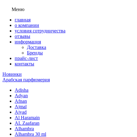
Меню
главная
о компании
условия сотрудничества
отзывы
информация
Доставка
Бренды
прайс-лист
контакты
Новинки
Арабская парфюмерия
Adisha
Adyan
Afnan
Ajmal
Ajyad
Al Haramain
AL Zaafaran
Alhambra
Alhambra 30 ml