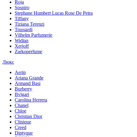
Roja
Sospiro
Stephane Humbert Lucas Rose De Petra
Tiffany
Tiziana Terenzi
Trussardi
Vilhelm Parfumerie
Widian
Xerjoff
Zarkoperfume
Люкс
Aerin
Ariana Grande
Armand Basi
Burberry
Bvlgari
Carolina Herrera
Chanel
Chloe
Christian Dior
Clinique
Creed
Diptyque