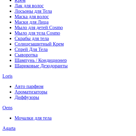
Крем
Лак для волос
Лосьоны для Тела
Маска для волос
Маски для Лица
Мыло для детей Cosmo
Мыло для тела Cosmo
Скрабы для тела
Солнцезащитный Крем
Спрей Для Тела
Сыворотка
Шампунь / Кондиционер
Шариковые Дезодоранты
Loris
Авто парфюм
Ароматизаторы
Диффузоры
Oens
Мочалки для тела
Agarta