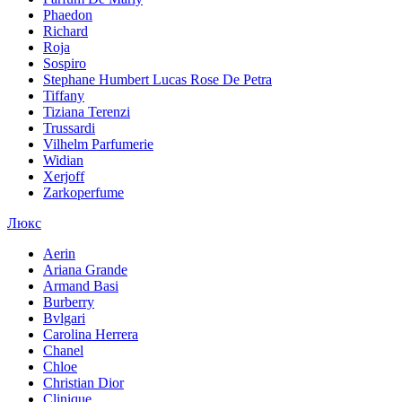
Phaedon
Richard
Roja
Sospiro
Stephane Humbert Lucas Rose De Petra
Tiffany
Tiziana Terenzi
Trussardi
Vilhelm Parfumerie
Widian
Xerjoff
Zarkoperfume
Люкс
Aerin
Ariana Grande
Armand Basi
Burberry
Bvlgari
Carolina Herrera
Chanel
Chloe
Christian Dior
Clinique