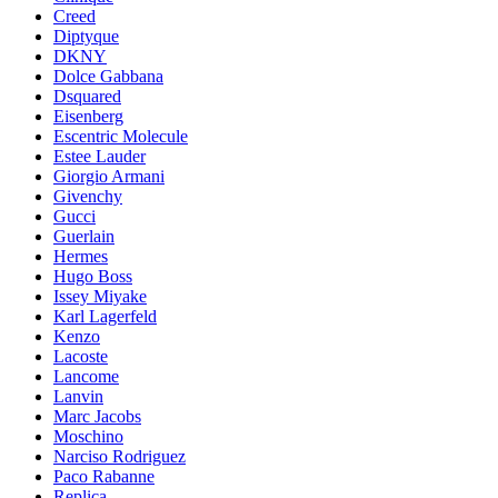
Creed
Diptyque
DKNY
Dolce Gabbana
Dsquared
Eisenberg
Escentric Molecule
Estee Lauder
Giorgio Armani
Givenchy
Gucci
Guerlain
Hermes
Hugo Boss
Issey Miyake
Karl Lagerfeld
Kenzo
Lacoste
Lancome
Lanvin
Marc Jacobs
Moschino
Narciso Rodriguez
Paco Rabanne
Replica