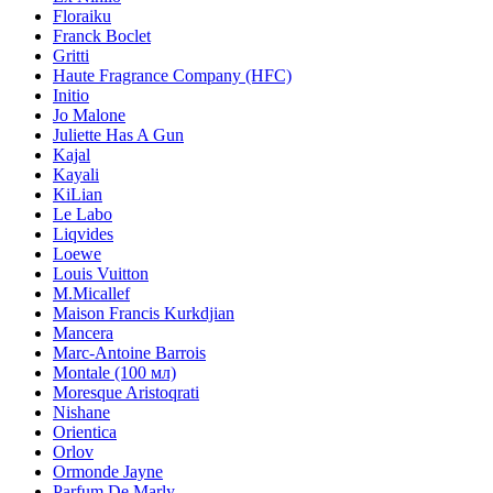
Floraiku
Franck Boclet
Gritti
Haute Fragrance Company (HFC)
Initio
Jo Malone
Juliette Has A Gun
Kajal
Kayali
KiLian
Le Labo
Liqvides
Loewe
Louis Vuitton
M.Micallef
Maison Francis Kurkdjian
Mancera
Marc-Antoine Barrois
Montale (100 мл)
Moresque Aristoqrati
Nishane
Orientica
Orlov
Ormonde Jayne
Parfum De Marly