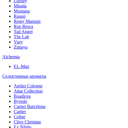
Luxury
Mirada
Montana
Rasasi
Remy Marquis
Rue Broca
Tad Angel
The Lab
Vurv
Zimaya
Alchemia
EL-Man
Селективные ароматы
Atelier Cologne
Attar Collection
Boadicea
Byredo
Carner Barcelona
Cartier
Celine
Clive Christian
Ex Nihilo