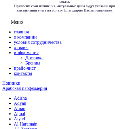
заказа.
Приносим свои извинения, актуальные цены будут указаны при
выставлении счета на оплату. Благодарим Вас за понимание.
Меню
главная
о компании
условия сотрудничества
отзывы
информация
Доставка
Бренды
прайс-лист
контакты
Новинки
Арабская парфюмерия
Adisha
Adyan
Afnan
Ajmal
Ajyad
Al Haramain