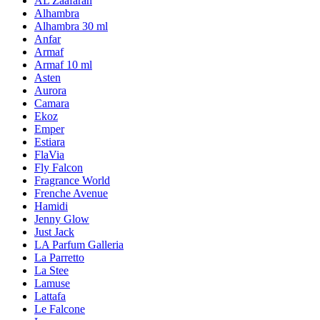
AL Zaafaran
Alhambra
Alhambra 30 ml
Anfar
Armaf
Armaf 10 ml
Asten
Aurora
Camara
Ekoz
Emper
Estiara
FlaVia
Fly Falcon
Fragrance World
Frenche Avenue
Hamidi
Jenny Glow
Just Jack
LA Parfum Galleria
La Parretto
La Stee
Lamuse
Lattafa
Le Falcone